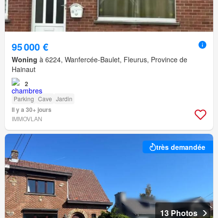
95 000 €
Woning
à 6224, Wanfercée-Baulet, Fleurus, Province de
Hainaut
2
Parking
Cave
Jardin
Il y a 30+ jours
IMMOVLAN
très demandée
13 Photos