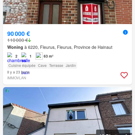
90 000 €
110 000 €
Woning
à 6220, Fleurus, Fleurus, Province de Hainaut
2
1
63 m²
Cuisine équipée
Cave
Terrasse
Jardin
Il y a 23 jours
IMMOVLAN