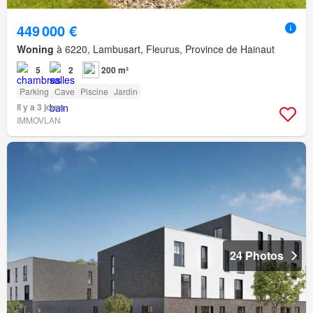
449 000 €
Woning
à 6220, Lambusart, Fleurus, Province de Hainaut
5
2
200 m²
Parking
Cave
Piscine
Jardin
Il y a 3 jours
IMMOVLAN
24 Photos