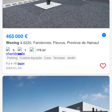
465 000 €
Woning
à 6220, Farciennes, Fleurus, Province de Hainaut
3
1
175 m²
Parking
Cuisine équipée
Cave
Terrasse
Jardin
Il y a 19 jours
IMMOVLAN