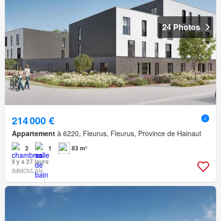
24 Photos
214 000 €
Appartement
à 6220, Fleurus, Fleurus, Province de Hainaut
2
1
83 m²
Il y a 27 jours
IMMOVLAN