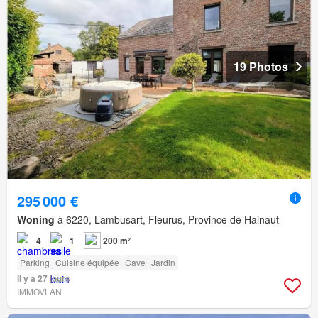
19 Photos
295 000 €
Woning
à 6220, Lambusart, Fleurus, Province de Hainaut
4
1
200 m²
Parking
Cuisine équipée
Cave
Jardin
Il y a 27 jours
IMMOVLAN