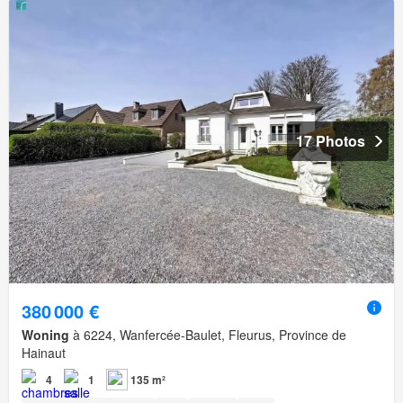
17 Photos
380 000 €
Woning
à 6224, Wanfercée-Baulet, Fleurus, Province de
Hainaut
4
1
135 m²