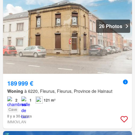
26 Photos
189 999 €
Woning
à 6220, Fleurus, Fleurus, Province de Hainaut
2
1
121 m²
Cave
Il y a 30+ jours
IMMOVLAN