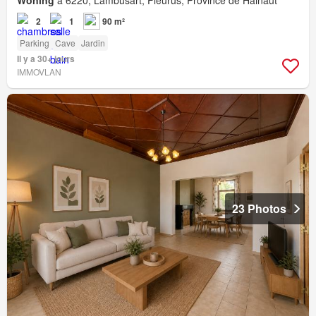
Woning
à 6220, Lambusart, Fleurus, Province de Hainaut
2
1
90 m²
Parking
Cave
Jardin
Il y a 30+ jours
IMMOVLAN
23 Photos