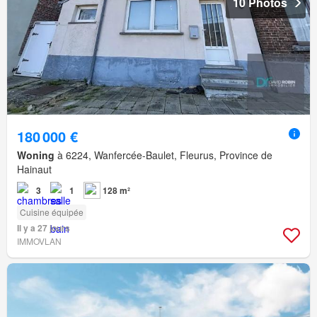
10 Photos
180 000 €
Woning
à 6224, Wanfercée-Baulet, Fleurus, Province de
Hainaut
3
1
128 m²
Cuisine équipée
Il y a 27 jours
IMMOVLAN