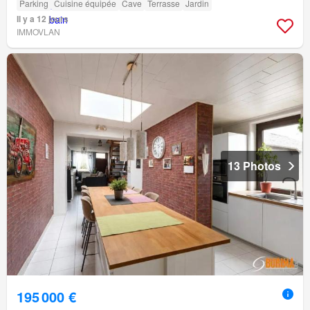
Parking
Cuisine équipée
Cave
Terrasse
Jardin
Il y a 12 jours
IMMOVLAN
13 Photos
195 000 €