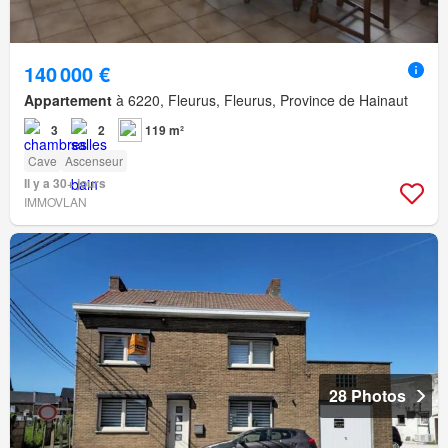
140 000 €
Appartement
à 6220, Fleurus, Fleurus, Province de Hainaut
3
2
119 m²
Cave
Ascenseur
Il y a 30+ jours
IMMOVLAN
28 Photos