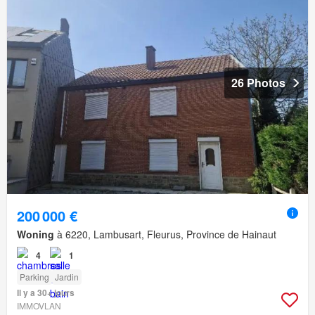
26 Photos
200 000 €
Woning
à 6220, Lambusart, Fleurus, Province de Hainaut
4
1
Parking
Jardin
Il y a 30+ jours
IMMOVLAN