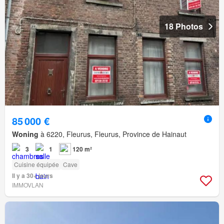
18 Photos
85 000 €
Woning
à 6220, Fleurus, Fleurus, Province de Hainaut
3
1
120 m²
Cuisine équipée
Cave
Il y a 30+ jours
IMMOVLAN