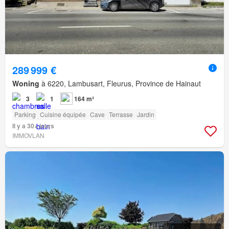
289 999 €
Woning
à 6220, Lambusart, Fleurus, Province de Hainaut
3
1
164 m²
Parking
Cuisine équipée
Cave
Terrasse
Jardin
Il y a 30+ jours
IMMOVLAN