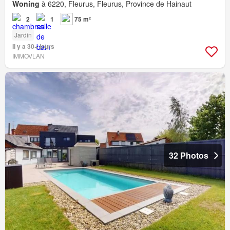
Woning
à 6220, Fleurus, Fleurus, Province de Hainaut
2
1
75 m²
Jardin
Il y a 30+ jours
IMMOVLAN
32 Photos