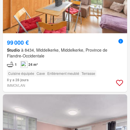
99 000 €
Studio
à 8434, Middelkerke, Middelkerke, Province de
Flandre-Occidentale
1
24 m²
Cuisine équipée
Cave
Entièrement meublé
Terrasse
Il y a 28 jours
IMMOVLAN