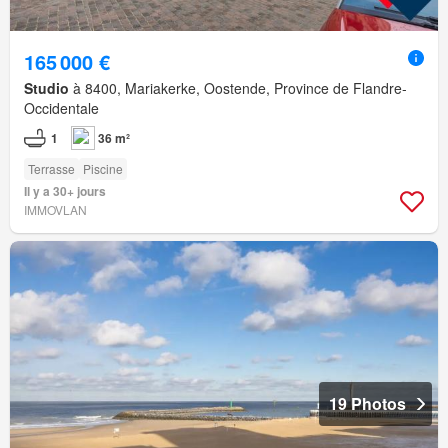
165 000 €
Studio
à 8400, Mariakerke, Oostende, Province de Flandre-
Occidentale
1
36 m²
Terrasse
Piscine
Il y a 30+ jours
IMMOVLAN
19 Photos