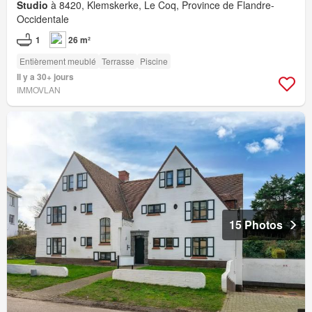
Studio
à 8420, Klemskerke, Le Coq, Province de Flandre-
Occidentale
1
26 m²
Entièrement meublé
Terrasse
Piscine
Il y a 30+ jours
IMMOVLAN
15 Photos