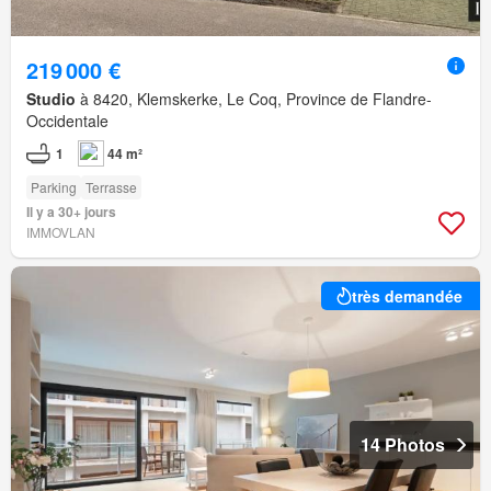
219 000 €
Studio
à 8420, Klemskerke, Le Coq, Province de Flandre-
Occidentale
1
44 m²
Parking
Terrasse
Il y a 30+ jours
IMMOVLAN
très demandée
14 Photos