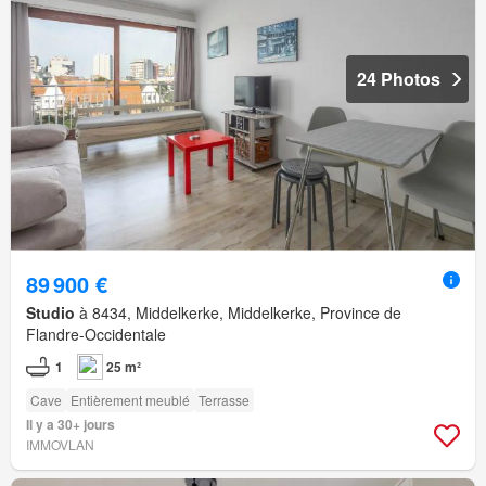
24 Photos
89 900 €
Studio
à 8434, Middelkerke, Middelkerke, Province de
Flandre-Occidentale
1
25 m²
Cave
Entièrement meublé
Terrasse
Il y a 30+ jours
IMMOVLAN