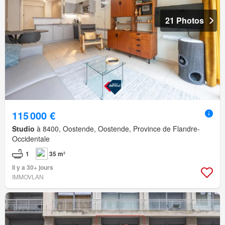
21 Photos
115 000 €
Studio
à 8400, Oostende, Oostende, Province de Flandre-
Occidentale
1
35 m²
Il y a 30+ jours
IMMOVLAN