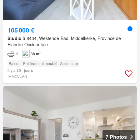
105 000 €
Studio
à 8434, Westende-Bad, Middelkerke, Province de
Flandre-Occidentale
1
38 m²
Balcon
Entièrement meublé
Ascenseur
Il y a 30+ jours
IMMOVLAN
7 Photos