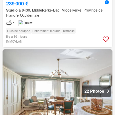
239 000 €
Studio
à 8430, Middelkerke-Bad, Middelkerke, Province de
Flandre-Occidentale
1
38 m²
Cuisine équipée
Entièrement meublé
Terrasse
Il y a 30+ jours
IMMOVLAN
22 Photos