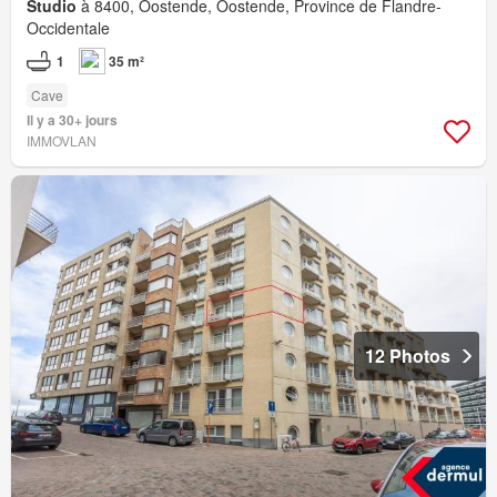
Studio
à 8400, Oostende, Oostende, Province de Flandre-
Occidentale
1
35 m²
Cave
Il y a 30+ jours
IMMOVLAN
12 Photos