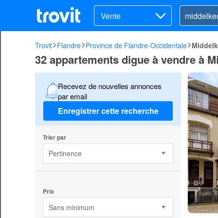
Vente
Trovit
Flandre
Province de Flandre-Occidentale
Middelk
32 appartements digue à vendre à M
Recevez de nouvelles annonces
par email
Enregistrer cette recherche
Trier par
Pertinence
Prix
Sans minimum