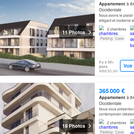
Appartement
à 84
Occidentale
Nous avons le plaisir 
élégant et moderne si
2
chambres
11 Photos
Parking
Cave
Il y a 30+
Voir
jours
IMMOVLAN
365 000 €
Appartement
à 84
Occidentale
Nous vous présentons 
contemporain idéalem
appartement
de deux
2
chambres
18 Photos
Parking
Cave