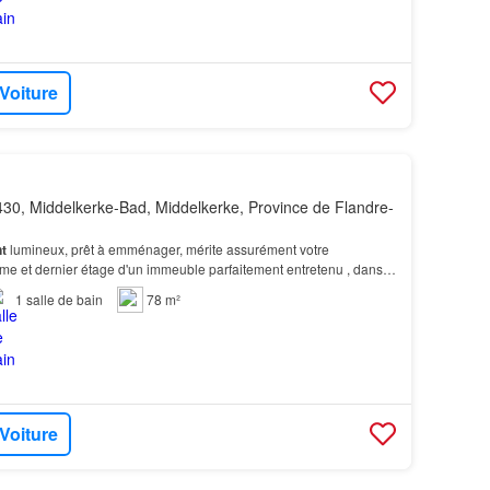
 Voiture
30, Middelkerke-Bad, Middelkerke, Province de Flandre-
t
lumineux, prêt à emménager, mérite assurément votre
ème et dernier étage d'un immeuble parfaitement entretenu , dans
hstraat, il bénéficie d'un emplacement except…
1
salle de bain
78 m²
 Voiture