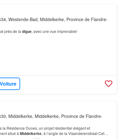
34, Westende-Bad, Middelkerke, Province de Flandre-
ué près de la
digue
, avec une vue imprenable!
 Voiture
30, Middelkerke, Middelkerke, Province de Flandre-
la Résidence Dunes, un projet résidentiel élégant et
ent situé à
Middelkerke
, à l’angle de la Vlaanderenstraat Cet
 chambres est situé au rez-de-c…