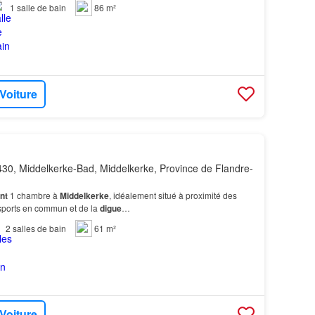
1
salle de bain
86 m²
 Voiture
30, Middelkerke-Bad, Middelkerke, Province de Flandre-
nt
1 chambre à
Middelkerke
, idéalement situé à proximité des
sports en commun et de la
digue
…
2
salles de bain
61 m²
 Voiture