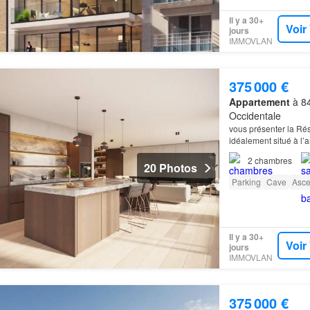
Il y a 30+
Voir
jours
IMMOVLAN
375 000 €
Appartement
à 84
Occidentale
vous présenter la Rés
idéalement situé à l
appartement
de deux
2
chambres
20 Photos
Parking
Cave
Asce
Il y a 30+
Voir
jours
IMMOVLAN
375 000 €