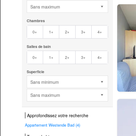
Sans maximum
Chambres
0+
1+
2+
3+
4+
Salles de bain
0+
1+
2+
3+
4+
Superficie
Sans minimum
Sans maximum
Approfondissez votre recherche
Appartement Westende Bad (4)