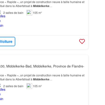
e « Rapide », un projet de construction neuve à taille humaine et
itué dans la Albertstraat à
Middelkerke
…
2
salles de bain
105 m²
 Voiture
30, Middelkerke-Bad, Middelkerke, Province de Flandre-
e « Rapide », un projet de construction neuve à taille humaine et
itué dans la Albertstraat à
Middelkerke
…
2
salles de bain
105 m²