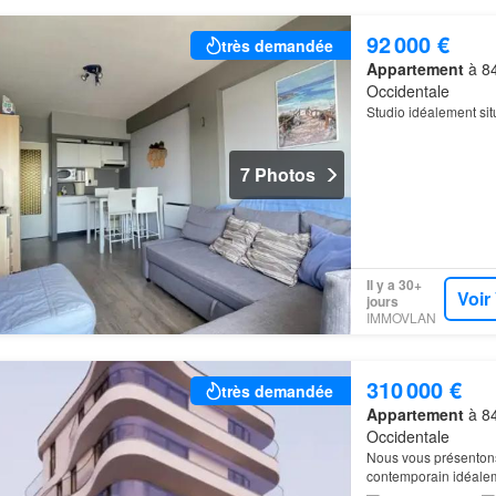
92 000 €
très demandée
Appartement
à 84
Occidentale
Studio idéalement sit
7 Photos
Il y a 30+
Voir
jours
IMMOVLAN
310 000 €
très demandée
Appartement
à 84
Occidentale
Nous vous présentons 
contemporain idéalem
de deux