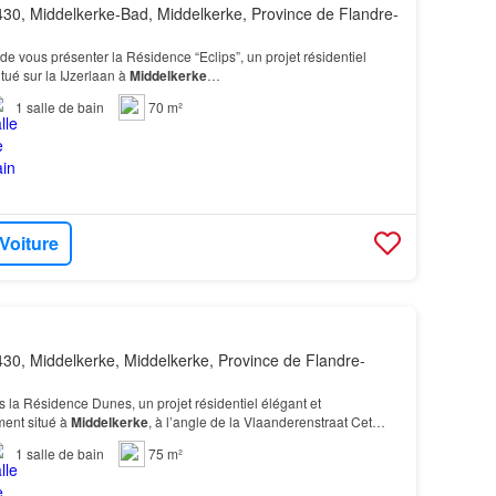
30, Middelkerke-Bad, Middelkerke, Province de Flandre-
de vous présenter la Résidence “Eclips”, un projet résidentiel
tué sur la IJzerlaan à
Middelkerke
…
1
salle de bain
70 m²
 Voiture
30, Middelkerke, Middelkerke, Province de Flandre-
la Résidence Dunes, un projet résidentiel élégant et
ent situé à
Middelkerke
, à l’angle de la Vlaanderenstraat Cet
 chambres est situé au 1° étage…
1
salle de bain
75 m²