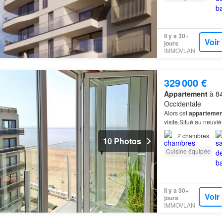
Il y a 30+
Voir
jours
IMMOVLAN
329 000 €
Appartement
à 84
Occidentale
Alors cet
appartemen
visite.Situé au neuvi
la Jean Van Hinsberg
2
chambres
10 Photos
Cuisine équipée
Il y a 30+
Voir
jours
IMMOVLAN