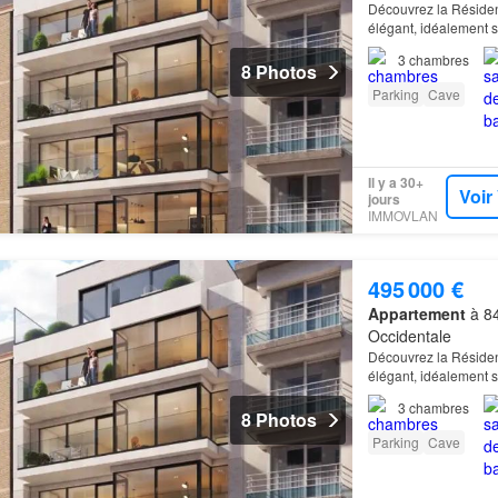
Découvrez la Résidenc
élégant, idéalement s
3
chambres
8 Photos
Parking
Cave
Il y a 30+
Voir
jours
IMMOVLAN
495 000 €
Appartement
à 84
Occidentale
Découvrez la Résidenc
élégant, idéalement s
3
chambres
8 Photos
Parking
Cave