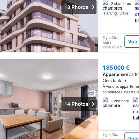
appartement
2
chambres
18 Photos
Parking
Cave
Il y a 30+
Voir
jours
IMMOVLAN
185 000 €
Appartement
à 84
Occidentale
À vendre:
apparteme
commerces, des tran
1
chambre
14 Photos
Il y a 30+
Voir