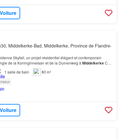
 Voiture
30, Middelkerke-Bad, Middelkerke, Province de Flandre-
idence Skyfall, un projet résidentiel élégant et contemporain
’angle de la Koninginnelaan et de la Duinenweg à
Middelkerke
Cet
 chambres est situé au premier étage.…
1
salle de bain
80 m²
nseur
 Voiture