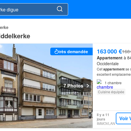
erke
iddelkerke
163 000 €
168 
très demandée
Appartement
à 84
Occidentale
Cet
appartement
se s
excellent emplacemen
1
chambre
7 Photos
Cuisine équipée
Il y a 11
Voir 
jours
IMMOVLAN