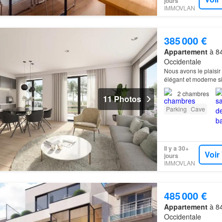
jours
IMMOVLAN
385 000 €
Appartement
à 84
Occidentale
Nous avons le plaisir 
élégant et moderne si
2
chambres
11 Photos
Parking
Cave
Il y a 30+
Voir
jours
IMMOVLAN
485 000 €
Appartement
à 84
Occidentale