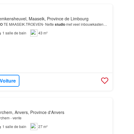
emkensheuvel, Maaseik, Province de Limbourg
IO
TE MAASEIK.TROEVEN- Nette
studio
met veel inbouwkasten…
1
salle de bain
43 m²
 Voiture
rchem, Anvers, Province d'Anvers
erchem - vente
1
salle de bain
27 m²