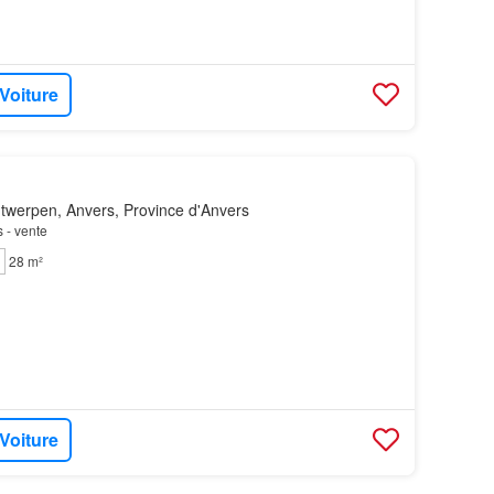
 Voiture
twerpen, Anvers, Province d'Anvers
s - vente
28 m²
 Voiture