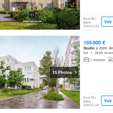
Il y a 30+
Voir
jours
IMMOVLAN
155 000 €
Studio
à 2000, An
Kot - 1 - 28.00: Anver
1
chambre
15 Photos
Il y a 30+
Voir
jours
IMMOVLAN