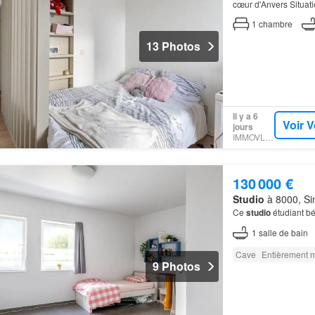
cœur d'Anvers Situat
un immeuble récent et
1
chambre
13 Photos
Il y a 6
Voir V
jours
IMMOVLAN
130 000 €
Studio
à 8000, Sin
Ce
studio
étudiant b
1
salle de bain
Cave
Entièrement 
9 Photos