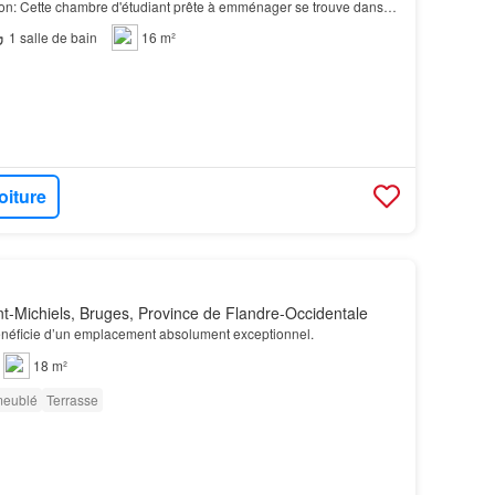
ion: Cette chambre d'étudiant prête à emménager se trouve dans
 très bien entretenu, construit en 20…
1
salle de bain
16 m²
oiture
t-Michiels, Bruges, Province de Flandre-Occidentale
énéficie d’un emplacement absolument exceptionnel.
18 m²
meublé
Terrasse