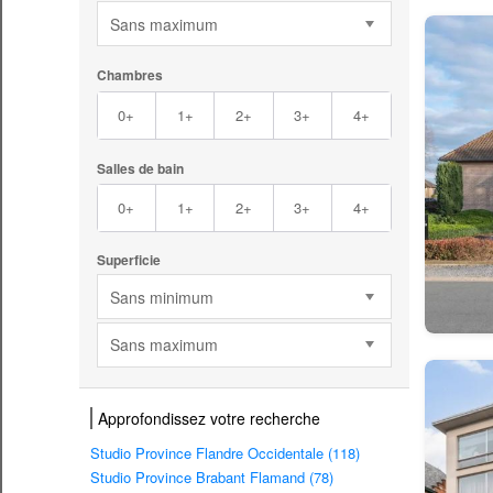
Sans maximum
Chambres
0+
1+
2+
3+
4+
Salles de bain
0+
1+
2+
3+
4+
Superficie
Sans minimum
Sans maximum
Approfondissez votre recherche
Studio Province Flandre Occidentale (118)
Studio Province Brabant Flamand (78)