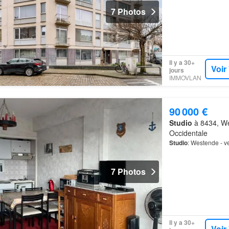
7 Photos
Il y a 30+
Voir
jours
IMMOVLAN
90 000 €
Studio
à 8434, We
Occidentale
Studio
: Westende - v
7 Photos
Il y a 30+
Voir