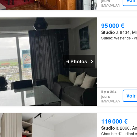
jours
IMMOVLAN
95 000 €
Studio
à 8434, Mi
Studio
: Westende - v
6 Photos
Il y a 30+
Voir
jours
IMMOVLAN
119 000 €
Studio
à 2060, An
Chambre d'étudiant m