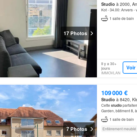
Studio
à 2000, An
Kot - 34.00: Anvers - 
1
salle de bain
17 Photos
Il y a 30+
Voir
jours
IMMOVLAN
109 000 €
Studio
à 8420, Kl
Cette
studio
parfaite
Garden, bâtiment 8, 
1
salle de bain
7 Photos
Entièrement meublé