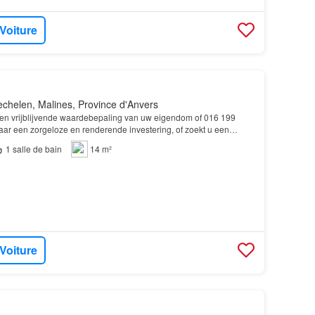
 Voiture
chelen, Malines, Province d'Anvers
 een vrijblijvende waardebepaling van uw eigendom of 016 199
aar een zorgeloze en renderende investering, of zoekt u een
sis voor uw studerende zoon of dochter? Als…
1
salle de bain
14 m²
 Voiture