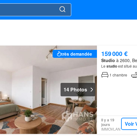
159 000 €
très demandée
Studio
à 2600, Be
Le
studio
est situé a
1
chambre
14 Photos
Il y a 19
Voir 
jours
IMMOVLAN