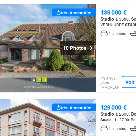
139 000 €
très demandée
Studio
à 3680, Si
VERHUURDE
STUD
1
chambre
10 Photos
Il y a 30+
Voir
jours
IMMOVLAN
129 000 €
très demandée
Studio
à 2600, Be
Studio
- 1 - 27.00: B
1
chambre