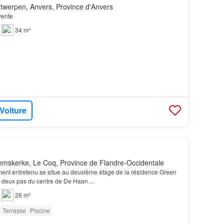
twerpen, Anvers, Province d'Anvers
vente
34 m²
 Voiture
emskerke, Le Coq, Province de Flandre-Occidentale
ment entretenu se situe au deuxième étage de la résidence Green
à deux pas du centre de De Haan…
26 m²
Terrasse
Piscine