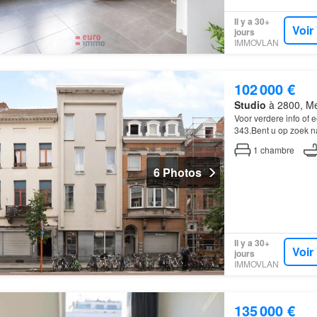
Il y a 30+
Voir
jours
IMMOVLAN
102 000 €
Studio
à 2800, Me
Voor verdere info of
343.Bent u op zoek n
comfortabele thuisba
1
chambre
6 Photos
Il y a 30+
Voir
jours
IMMOVLAN
135 000 €