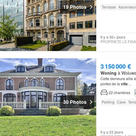
19 Photos
Terrasse
Ascenseur
Il y a 30+ jours
3 150 000 €
Woning
à Woluwe-
Cette demeure allie à
portes de la
ville
…
22
chambres
30 Photos
Parking
Cave
Terr
Il y a 22 jours