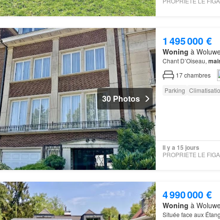
1 495 000 €
Woning
à Woluwe-
Chant D’Oiseau,
mai
17
chambres
Parking
Climatisati
30 Photos
Il y a 15 jours
4 990 000 €
Woning
à Woluwe-
Située face aux Étang