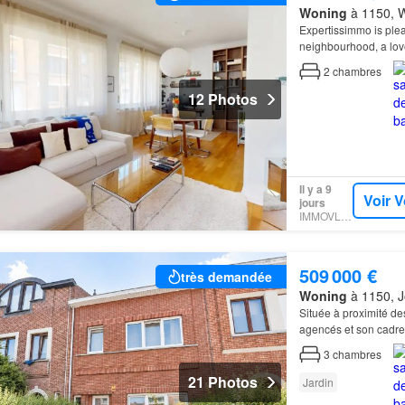
Woning
à 1150, W
Expertissimmo is plea
neighbourhood, a love
2
chambres
12 Photos
Il y a 9
Voir V
jours
IMMOVLAN
509 000 €
très demandée
Woning
à 1150, J
Située à proximité d
agencés et son cadre 
3
chambres
21 Photos
Jardin