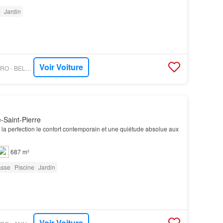
Jardin
Voir Voiture
PROPRIETE LE FIGARO - BELGIUM SOTHEBY’S INTERNATIONAL REALTY
Saint-Pierre
 la perfection le confort contemporain et une quiétude absolue aux
687 m²
asse
Piscine
Jardin
Voir Voiture