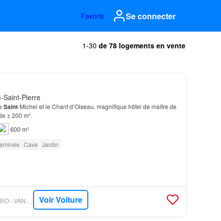
Se connecter
Favoris
1-30
de 78 logements en vente
Saint-Pierre
re
Saint
-Michel et le Chant d’Oiseau, magnifique hôtel de maître de
de ± 200 m².
600 m²
eminée
Cave
Jardin
Voir Voiture
PROPRIETE LE FIGARO - VANEAU COLLECTION PRIVÉE