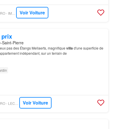
Voir Voiture
PROPRIETE LE FIGARO - IMMOBILIÈRE LE LION
 prix
Saint-Pierre
deux pas des Étangs Mellaerts, magnifique
villa
d'une superficie de
appartement indépendant, sur un terrain de
ardin
Voir Voiture
PROPRIETE LE FIGARO - LECOBEL VANEAU BRUXELLES EST