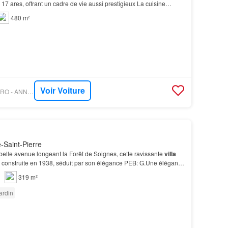
17 ares, offrant un cadre de vie aussi prestigieux La cuisine
pée, devient le cœur de la mais…
480 m²
Voir Voiture
PROPRIETE LE FIGARO - ANNONCEUR INTERNATIONAL
Saint-Pierre
belle avenue longeant la Forêt de Soignes, cette ravissante
villa
 construite en 1938, séduit par son élégance PEB: G.Une élégante
lumière, charme et proximité im…
319 m²
ardin