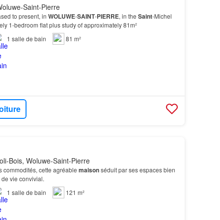
oluwe-Saint-Pierre
sed to present, in
WOLUWE
-
SAINT
-
PIERRE
, in the
Saint
-Michel
ly 1-bedroom flat plus study of approximately 81m²
1
salle de bain
81 m²
oiture
oli-Bois, Woluwe-Saint-Pierre
es commodités, cette agréable
maison
séduit par ses espaces bien
de vie convivial.
1
salle de bain
121 m²