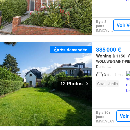
Il y a 3
Voir V
jours
IMMOVLAN
885 000 €
très demandée
Woning
à 1150, W
WOLUWE
-
SAINT
-
PI
Dumon…
3
chambres
12 Photos
Cave
Jardin
Il y a 30+
Voir
jours
IMMOVLAN