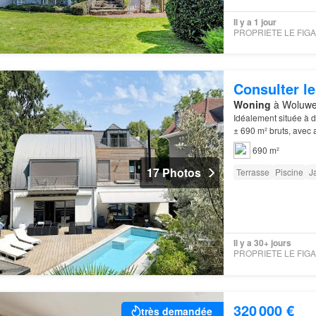
Il y a 1 jour
Consulter le
Woning
à Woluwe-
Idéalement située à 
± 690 m² bruts, avec 
690 m²
17 Photos
Terrasse
Piscine
J
Il y a 30+ jours
320 000 €
très demandée