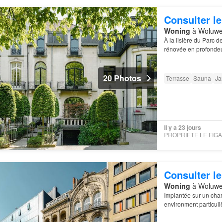
Consulter le
Woning
à Woluwe-
À la lisière du Parc d
rénovée en profondeu
20 Photos
Terrasse
Sauna
Ja
Il y a 23 jours
Consulter le
Woning
à Woluwe-
Implantée sur un cha
environment particuli