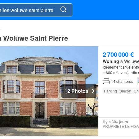
e
à Woluwe Saint Pierre
2 700 000 €
Woning
à Woluwe-
Idéalement situé ent
± 600 m² avec jardin 
14
chambres
12 Photos
Parking
Balcon
Ch
Il y a 30+ jours