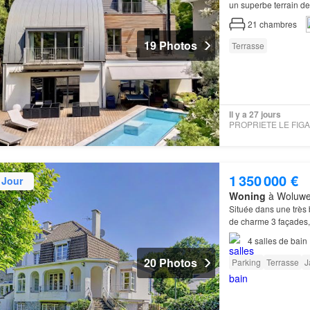
un superbe terrain de 
dînatoire, ultra-équi
21
chambres
19 Photos
Terrasse
Il y a 27 jours
1 350 000 €
 Jour
Woning
à Woluwe-
Située dans une très 
de charme 3 façades,
villa
de caractère où 
4
salles de bain
20 Photos
Parking
Terrasse
J