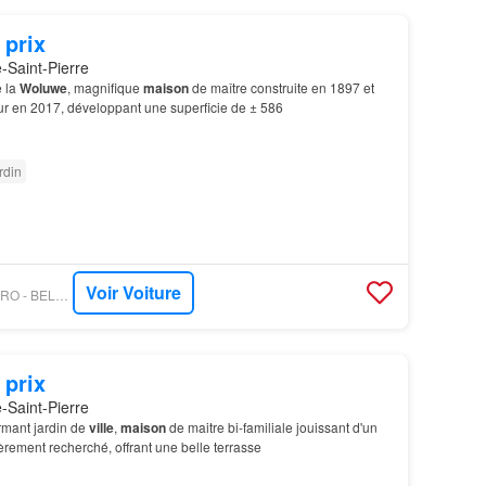
 prix
Saint-Pierre
e la
Woluwe
, magnifique
maison
de maître construite en 1897 et
r en 2017, développant une superficie de ± 586
rdin
Voir Voiture
PROPRIETE LE FIGARO - BELGIUM SOTHEBY’S INTERNATIONAL REALTY
 prix
Saint-Pierre
rmant jardin de
ville
,
maison
de maitre bi-familiale jouissant d'un
èrement recherché, offrant une belle terrasse