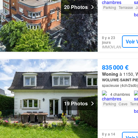
20 Photos
Parking
Terrasse
J
Il y a 23
Voir 
jours
IMMOVLAN
835 000 €
Woning
à 1150, W
WOLUWE
-
SAINT
-
PI
spacieuse (4ch/2sdb) 
actuellement louée…
4
chambres
19 Photos
Parking
Cave
Terr
Il y a 14
Voir 