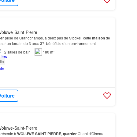
oluwe-Saint-Pierre
ier
prisé de Grandchamps, à deux pas de Stockel, cette
maison
de
sur un terrain de 3 ares 37, bénéficie d’un environnement
2
salles de bain
180 m²
din
Voiture
oluwe-Saint-Pierre
présente à
WOLUWE
-
SAINT
-
PIERRE
,
quartier
Chant d'Oiseau,