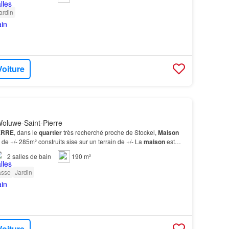
ardin
Voiture
oluwe-Saint-Pierre
ERRE
, dans le
quartier
très recherché proche de Stockel,
Maison
de +/- 285m² construits sise sur un terrain de +/- La
maison
est
2
salles de bain
190 m²
asse
Jardin
Voiture