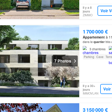
Il y a 8
Voir V
jours
ZIMMO
1 700 000 €
Appartement
à 11
dans le
quartier
très 
3
chambres
Parking
Cave
Terr
7 Photos
Il y a 30+
Voir
jours
IMMOVLAN
3 150 000 €