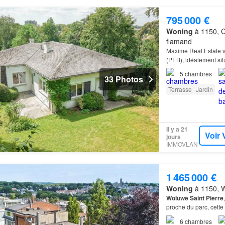
795 000 €
Woning
à 1150, C
flamand
Maxime Real Estate v
(PEB), idéalement sit
environnement réside
5
chambres
33 Photos
Terrasse
Jardin
Il y a 21
Voir 
jours
IMMOVLAN
1 465 000 €
Woning
à 1150, W
Woluwe
Saint
Pierre
proche du parc, cette
6
chambres