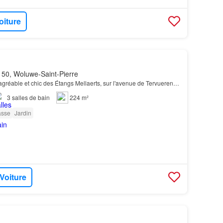
oiture
50, Woluwe-Saint-Pierre
agréable et chic des Étangs Mellaerts, sur l'avenue de Tervueren…
3
salles de bain
224 m²
asse
Jardin
 Voiture