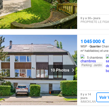
Il y a 30+ jours
1 045 000 €
WSP -
Quartier
Chant
m² habitables) et une
châssis PVC double vi
5
chambres
Parking
Jardin
10 Photos
Il y a 14
Voir 
jours
IMMOVLAN