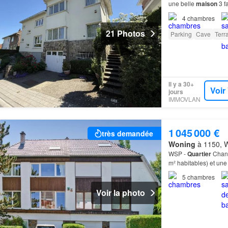
une belle
maison
3 f
4
chambres
21 Photos
Parking
Cave
Terr
Il y a 30+
Voir
jours
IMMOVLAN
1 045 000 €
très demandée
Woning
à 1150, W
WSP -
Quartier
Chant
m² habitables) et une 
5
chambres
Voir la photo