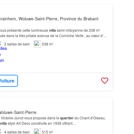
rainhem, Woluwe-Saint-Pierre, Province du Brabant
ous présente cette lumineuse
villa
semi-mitoyenne de 238 m²
uée dans la très prisée avenue de la Corniche Verte , au cœur d'un
ntiel calme et verdoyant, à proximité…
2
salles de bain
238 m²
Voiture
oluwe-Saint-Pierre
, Victoire-Junot vous propose dans le
quartier
du Chant d'Oiseau,
villa
style Art Déco construite en 1939 offrant…
4
salles de bain
515 m²