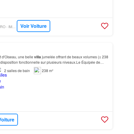
Voir Voiture
PROPRIETE LE FIGARO - IMMOBILIÈRE LE LION
 d'Oiseau, une belle
villa
jumelée offrant de beaux volumes (± 238
 disposition fonctionnelle sur plusieurs niveaux.Le Équipée de
trage, cette
maison
offre un beau…
2
salles de bain
238 m²
Voiture