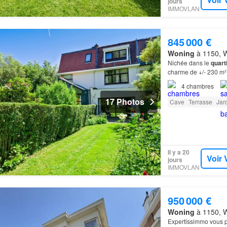
jours
IMMOVLAN
845 000 €
Woning
à 1150, W
Nichée dans le
quart
charme de +/- 230 m² 
4
chambres
17 Photos
Cave
Terrasse
Jar
Il y a 20
Voir 
jours
IMMOVLAN
950 000 €
Woning
à 1150, W
Expertissimmo vous 