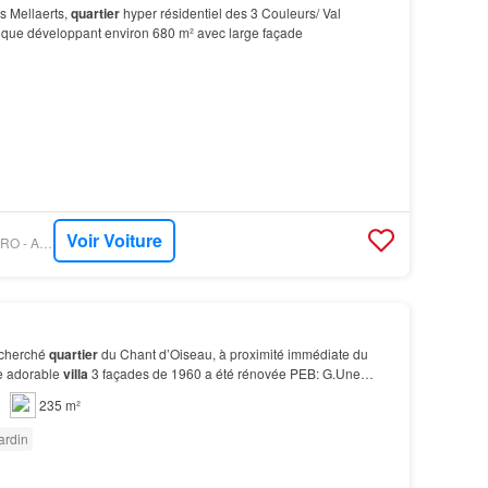
s Mellaerts,
quartier
hyper résidentiel des 3 Couleurs/ Val
ique développant environ 680 m² avec large façade
Voir Voiture
PROPRIETE LE FIGARO - ARCHYBALD SPRL
echerché
quartier
du Chant d’Oiseau, à proximité immédiate du
te adorable
villa
3 façades de 1960 a été rénovée PEB: G.Une
t lumière, jardin et douceur de vivre da…
235 m²
ardin