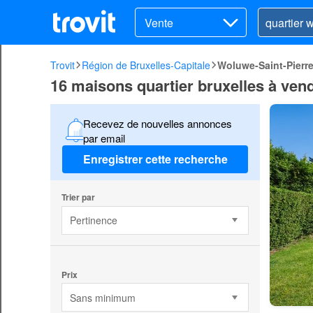
Vente
Trovit
Région de Bruxelles-Capitale
Woluwe-Saint-Pierr
16 maisons quartier bruxelles à ven
Recevez de nouvelles annonces
par email
Enregistrer cette recherche
Trier par
Pertinence
Prix
Sans minimum