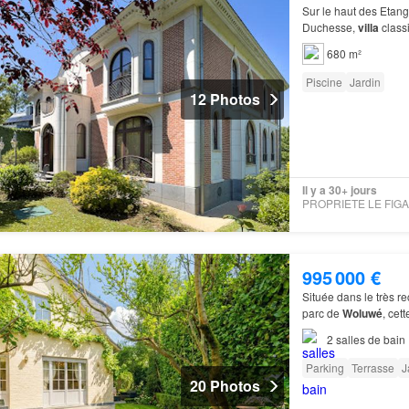
Sur le haut des Etang
Duchesse,
villa
class
680 m²
Piscine
Jardin
12 Photos
Il y a 30+ jours
995 000 €
Située dans le très r
parc de
Woluwé
, cet
charmante
villa
offran
2
salles de bain
Parking
Terrasse
J
20 Photos