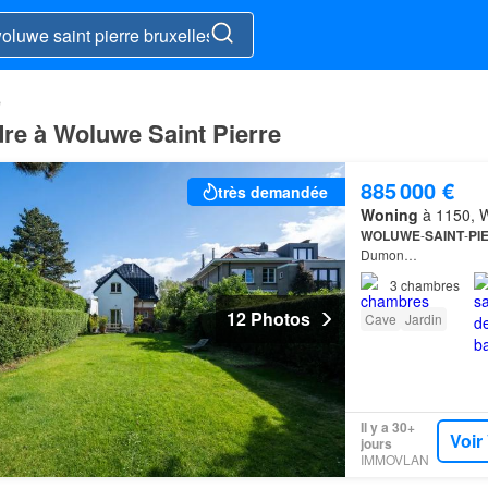
e
dre à Woluwe Saint Pierre
885 000 €
très demandée
Woning
à 1150, W
WOLUWE
-
SAINT
-
PI
Dumon…
3
chambres
12 Photos
Cave
Jardin
Il y a 30+
Voir
jours
IMMOVLAN