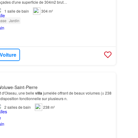
açades d'une superficie de 304m2 brut…
1
salle de bain
304 m²
asse
Jardin
 Voiture
oluwe-Saint-Pierre
 d'Oiseau, une belle
villa
jumelée offrant de beaux volumes (± 238
disposition fonctionnelle sur plusieurs n.
2
salles de bain
238 m²