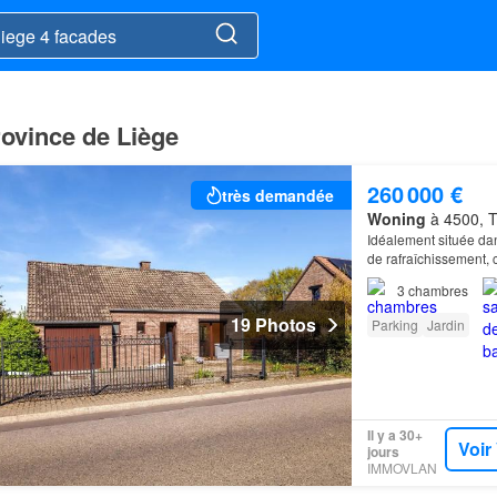
ovince de Liège
260 000 €
très demandée
Woning
à 4500, T
Idéalement située dan
de rafraîchissement,
terrain, entièrement c
3
chambres
19 Photos
Parking
Jardin
Il y a 30+
Voir
jours
IMMOVLAN