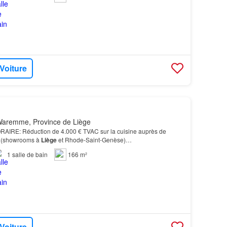
 Voiture
aremme, Province de Liège
RE: Réduction de 4.000 € TVAC sur la cuisine auprès de
(showrooms à
Liège
et Rhode-Saint-Genèse)…
1
salle de bain
166 m²
 Voiture