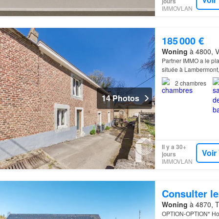
jours
IMMOVLAN
185 000 €
Woning
à 4800, V
Partner IMMO a le pla
située à Lambermont, 
2
chambres
14 Photos
Il y a 30+
Voir
jours
IMMOVLAN
Consulter le
Woning
à 4870, T
OPTION-OPTION* Ho