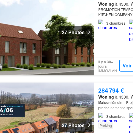
Woning
à 4300, W
PROMOTION TEMPORAI
KITCHEN COMPANY 
3
chambres
27 Photos
Il y a 30+
Voir
jours
IMMOVLAN
284 794 €
Woning
à 4300, W
Maison
témoin – Proj
prochainement disponi
carport).Le prix comp
3
chambres
27 Photos
Parking