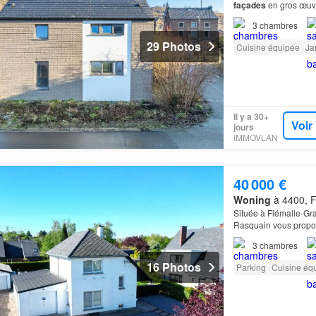
façades
en gros œuvr
3
chambres
29 Photos
Cuisine équipée
Ja
Il y a 30+
Voir
jours
IMMOVLAN
40 000 €
Woning
à 4400, F
Située à Flémalle-Gra
Rasquain vous propo
3
chambres
16 Photos
Parking
Cuisine éq