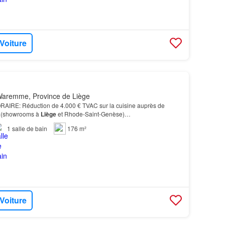
 Voiture
aremme, Province de Liège
RE: Réduction de 4.000 € TVAC sur la cuisine auprès de
(showrooms à
Liège
et Rhode-Saint-Genèse)…
1
salle de bain
176 m²
 Voiture