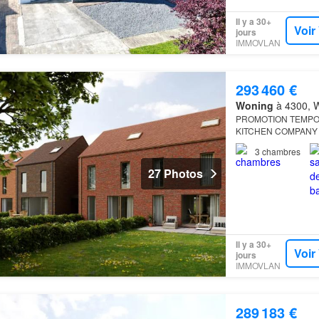
Il y a 30+
Voir
jours
IMMOVLAN
293 460 €
Woning
à 4300, W
PROMOTION TEMPORAI
KITCHEN COMPANY 
3
chambres
27 Photos
Il y a 30+
Voir
jours
IMMOVLAN
289 183 €