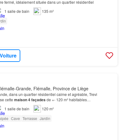
e fermé, idéalement située dans un quartier résidentiel
1
salle de bain
135 m²
rdin
 Voiture
lémalle-Grande, Flémalle, Province de Liège
nde, dans un quartier résidentiel calme et agréable, Trevi
se cette
maison
4 façades
de +- 120 m² habitables…
1
salle de bain
120 m²
uipée
Cave
Terrasse
Jardin