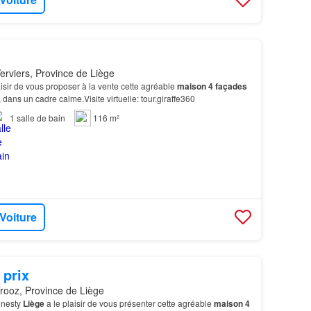
erviers, Province de Liège
isir de vous proposer à la vente cette agréable
maison
4 façades
dans un cadre calme.Visite virtuelle: tour.giraffe360
1
salle de bain
116 m²
 Voiture
 prix
rooz, Province de Liège
nesty
Liège
a le plaisir de vous présenter cette agréable
maison
4