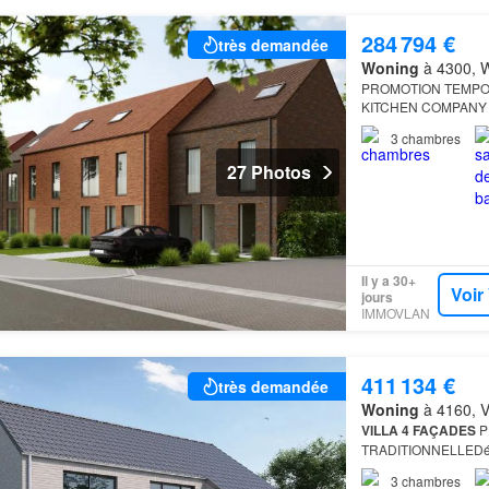
284 794 €
très demandée
Woning
à 4300, W
PROMOTION TEMPORAI
KITCHEN COMPANY 
3
chambres
27 Photos
Il y a 30+
Voir
jours
IMMOVLAN
411 134 €
très demandée
Woning
à 4160, V
VILLA
4 FAÇADES
P
TRADITIONNELLEDéco
aux performances én
3
chambres
CONSTRUCT,…