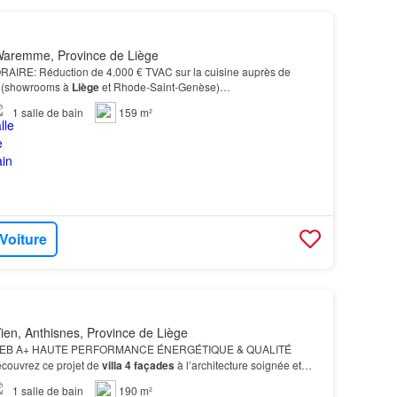
aremme, Province de Liège
RE: Réduction de 4.000 € TVAC sur la cuisine auprès de
(showrooms à
Liège
et Rhode-Saint-Genèse)…
1
salle de bain
159 m²
 Voiture
ien, Anthisnes, Province de Liège
EB A+ HAUTE PERFORMANCE ÉNERGÉTIQUE & QUALITÉ
uvrez ce projet de
villa
4 façades
à l’architecture soignée et
ergétiques exceptionnelles (PEB A+), conçu par TEAM
1
salle de bain
190 m²