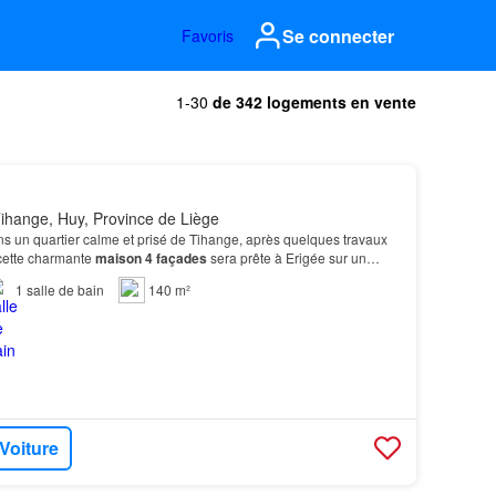
Se connecter
Favoris
1-30
de 342 logements en vente
ihange, Huy, Province de Liège
s un quartier calme et prisé de Tihange, après quelques travaux
 cette charmante
maison
4 façades
sera prête à Erigée sur un
lôturé, de 624 m², la
maison
se compo…
1
salle de bain
140 m²
 Voiture