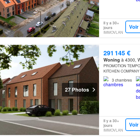
Il y a 30+
Voir
jours
IMMOVLAN
291 145 €
Woning
à 4300, W
PROMOTION TEMPORAI
KITCHEN COMPANY 
3
chambres
27 Photos
Il y a 30+
Voir
jours
IMMOVLAN