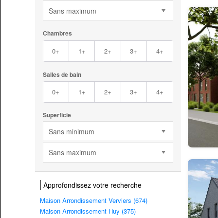
Sans maximum
Chambres
0+
1+
2+
3+
4+
Salles de bain
0+
1+
2+
3+
4+
Superficie
Sans minimum
Sans maximum
Approfondissez votre recherche
Maison Arrondissement Verviers (674)
Maison Arrondissement Huy (375)