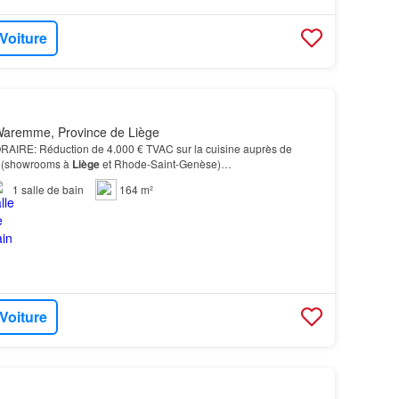
 Voiture
aremme, Province de Liège
RE: Réduction de 4.000 € TVAC sur la cuisine auprès de
(showrooms à
Liège
et Rhode-Saint-Genèse)…
1
salle de bain
164 m²
 Voiture