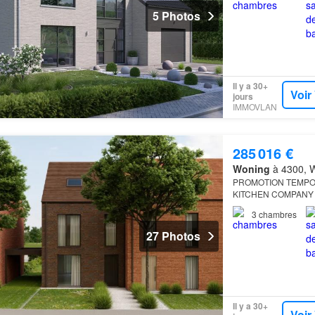
5 Photos
Il y a 30+
Voir
jours
IMMOVLAN
285 016 €
Woning
à 4300, W
PROMOTION TEMPORAI
KITCHEN COMPANY 
3
chambres
27 Photos
Il y a 30+
Voir