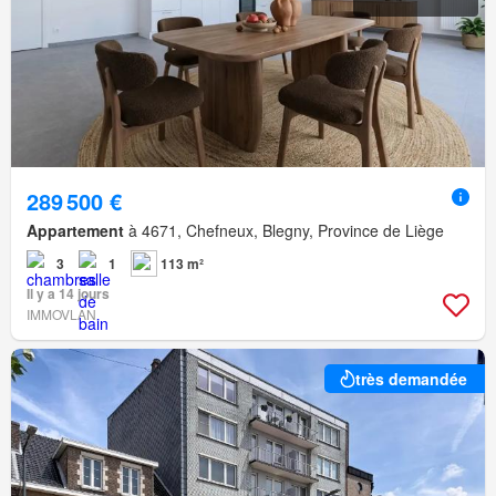
289 500 €
Appartement
à 4671, Chefneux, Blegny, Province de Liège
3
1
113 m²
Il y a 14 jours
IMMOVLAN
très demandée