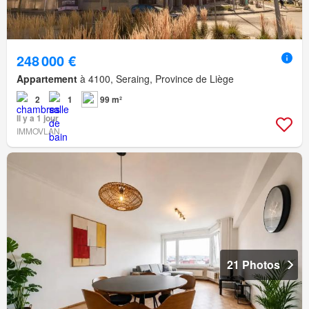
248 000 €
Appartement
à 4100, Seraing, Province de Liège
2
1
99 m²
Il y a 1 jour
IMMOVLAN
21 Photos