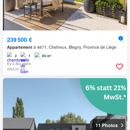
239 500 €
Appartement
à 4671, Chefneux, Blegny, Province de Liège
2
1
85 m²
Il y a 30+ jours
IMMOVLAN
11 Photos