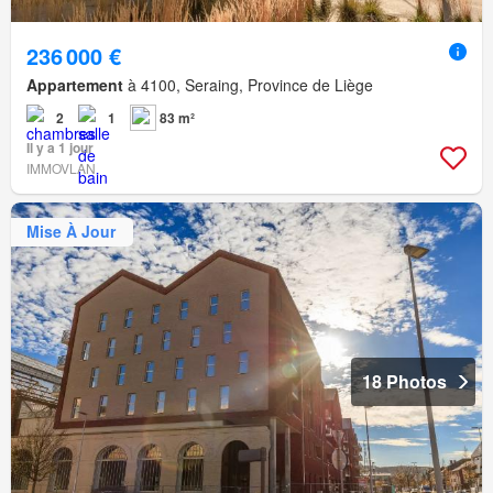
236 000 €
Appartement
à 4100, Seraing, Province de Liège
2
1
83 m²
Il y a 1 jour
IMMOVLAN
Mise À Jour
18 Photos