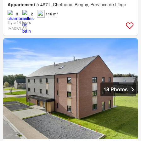
Appartement
à 4671, Chefneux, Blegny, Province de Liège
3
2
116 m²
Il y a 14 jours
IMMOVLAN
18 Photos