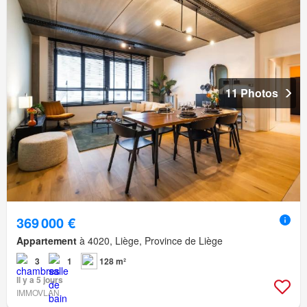
11 Photos
369 000 €
Appartement
à 4020, Liège, Province de Liège
3
1
128 m²
Il y a 5 jours
IMMOVLAN