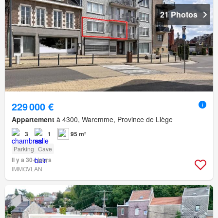
21 Photos
229 000 €
Appartement
à 4300, Waremme, Province de Liège
3
1
95 m²
Parking
Cave
Il y a 30+ jours
IMMOVLAN