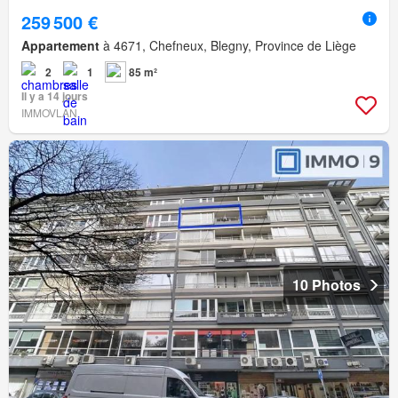
259 500 €
Appartement
à 4671, Chefneux, Blegny, Province de Liège
2
1
85 m²
Il y a 14 jours
IMMOVLAN
10 Photos