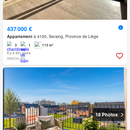
437 000 €
Appartement
à 4100, Seraing, Province de Liège
3
1
113 m²
Il y a 30+ jours
IMMOVLAN
18 Photos