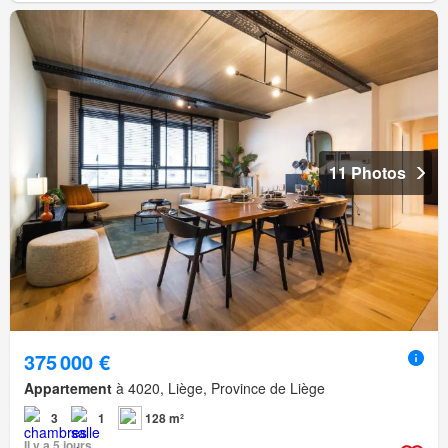
11 Photos
375 000 €
Appartement
à 4020, Liège, Province de Liège
3
1
128 m²
Il y a 5 jours