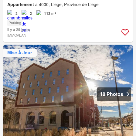
Appartement
à 4000, Liège, Province de Liège
2
2
112 m²
Parking
Il y a 29 jours
IMMOVLAN
Mise À Jour
18 Photos