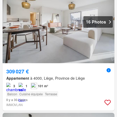
16 Photos
309 027 €
Appartement
à 4000, Liège, Province de Liège
3
1
101 m²
Balcon
Cuisine équipée
Terrasse
Il y a 30+ jours
IMMOVLAN