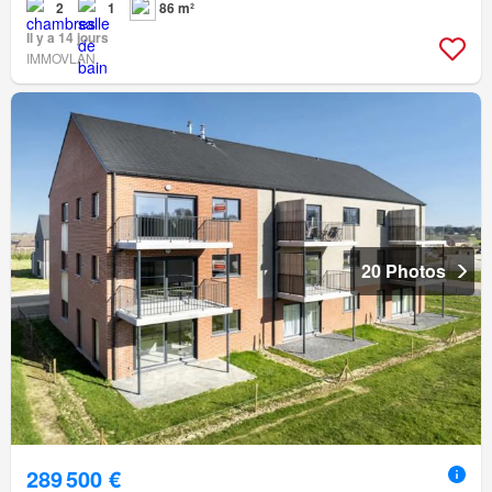
2
1
86 m²
Il y a 14 jours
IMMOVLAN
20 Photos
289 500 €