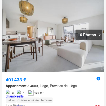
16 Photos
401 433 €
Appartement
à 4000, Liège, Province de Liège
3
1
123 m²
Balcon
Cuisine équipée
Terrasse
Il y a 30+ jours