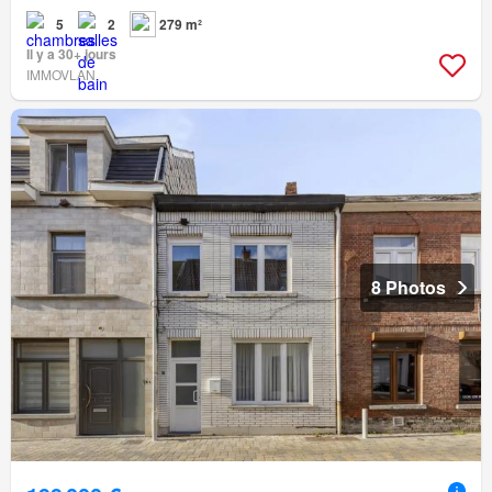
5
2
279 m²
Il y a 30+ jours
IMMOVLAN
8 Photos