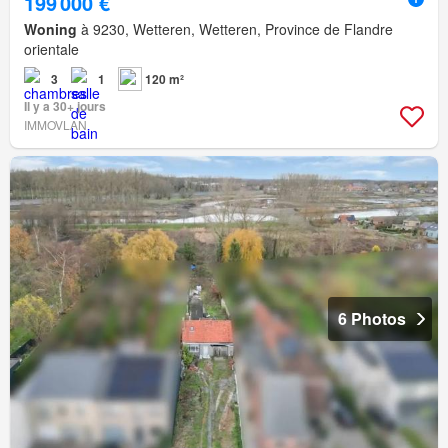
199 000 €
Woning
à 9230, Wetteren, Wetteren, Province de Flandre
orientale
3
1
120 m²
Il y a 30+ jours
IMMOVLAN
6 Photos