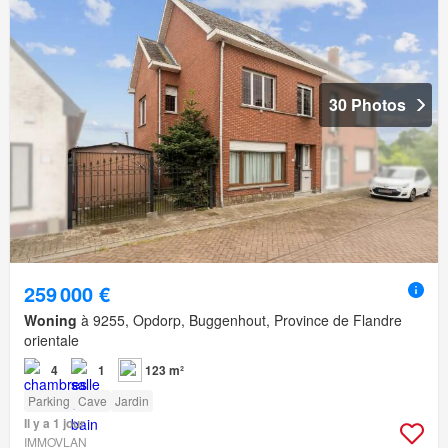
30 Photos
259 000 €
Woning
à 9255, Opdorp, Buggenhout, Province de Flandre
orientale
4
1
123 m²
Parking
Cave
Jardin
Il y a 1 jour
IMMOVLAN