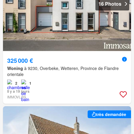
16 Photos
325 000 €
Woning
à 9230, Overbeke, Wetteren, Province de Flandre
orientale
2
1
Il y a 19 jours
IMMOVLAN
très demandée