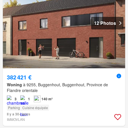
12 Photos
382 421 €
Woning
à 9255, Buggenhout, Buggenhout, Province de
Flandre orientale
3
1
140 m²
Parking
Cuisine équipée
Il y a 30+ jours
IMMOVLAN