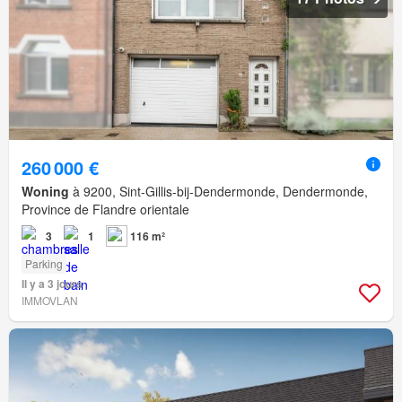
260 000 €
Woning
à 9200, Sint-Gillis-bij-Dendermonde, Dendermonde,
Province de Flandre orientale
3
1
116 m²
Parking
Il y a 3 jours
IMMOVLAN