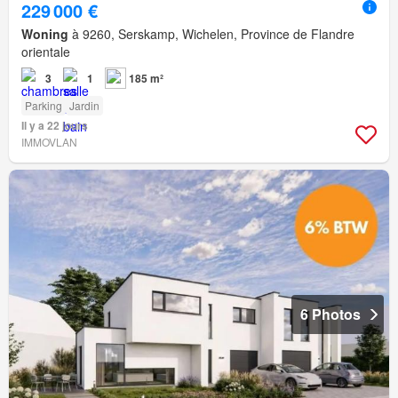
229 000 €
Woning
à 9260, Serskamp, Wichelen, Province de Flandre
orientale
3
1
185 m²
Parking
Jardin
Il y a 22 jours
IMMOVLAN
6 Photos