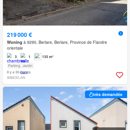
219 000 €
Woning
à 9290, Berlare, Berlare, Province de Flandre
orientale
3
1
135 m²
Parking
Jardin
Il y a 30+ jours
IMMOVLAN
très demandée