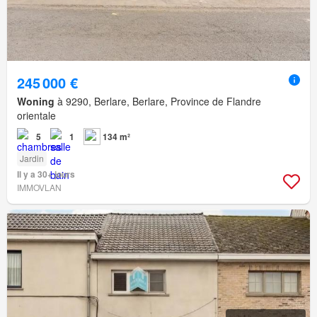
245 000 €
Woning
à 9290, Berlare, Berlare, Province de Flandre
orientale
5
1
134 m²
Jardin
Il y a 30+ jours
IMMOVLAN