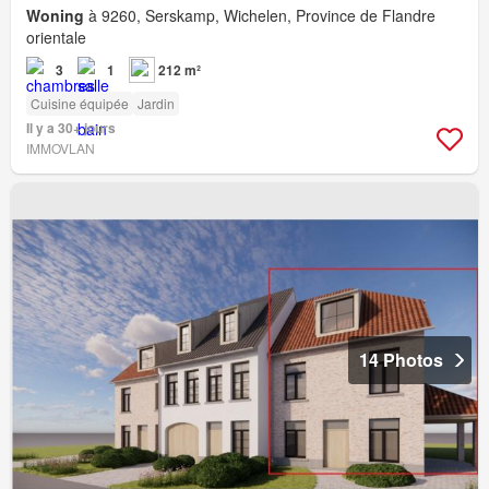
Woning
à 9260, Serskamp, Wichelen, Province de Flandre
orientale
3
1
212 m²
Cuisine équipée
Jardin
Il y a 30+ jours
IMMOVLAN
14 Photos