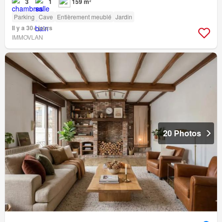
3
1
159 m²
Parking
Cave
Entièrement meublé
Jardin
Il y a 30+ jours
IMMOVLAN
20 Photos