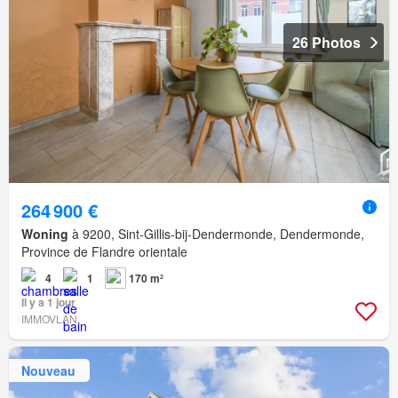
26 Photos
264 900 €
Woning
à 9200, Sint-Gillis-bij-Dendermonde, Dendermonde,
Province de Flandre orientale
4
1
170 m²
Il y a 1 jour
IMMOVLAN
Nouveau