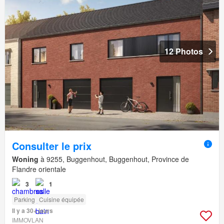
12 Photos
Consulter le prix
Woning
à 9255, Buggenhout, Buggenhout, Province de
Flandre orientale
3
1
Parking
Cuisine équipée
Il y a 30+ jours
IMMOVLAN