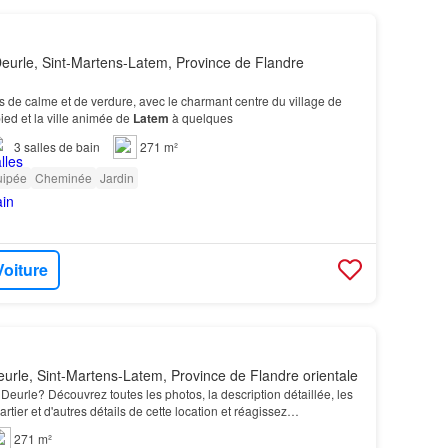
eurle, Sint-Martens-Latem, Province de Flandre
sis de calme et de verdure, avec le charmant centre du village de
ied et la ville animée de
Latem
à quelques
3
salles de bain
271 m²
uipée
Cheminée
Jardin
Voiture
urle, Sint-Martens-Latem, Province de Flandre orientale
eurle? Découvrez toutes les photos, la description détaillée, les
artier et d'autres détails de cette location et réagissez
271 m²