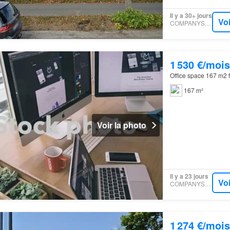
Il y a 30+ jours
Voi
COMPANYSPACE
1 530 €/mois
Office space 167 m2 f
167 m²
Voir la photo
Il y a 23 jours
Voi
COMPANYSPACE
1 274 €/mois