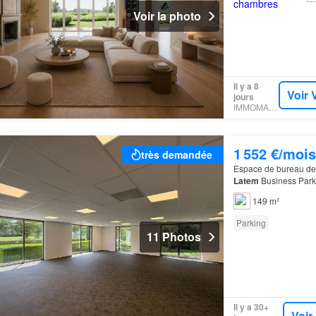
Voir la photo
Il y a 8
Voir 
jours
IMMOMARKT
1 552 €/mois
très demandée
Espace de bureau de 
Latem
Business Park 
149 m²
Parking
11 Photos
Il y a 30+
Voir