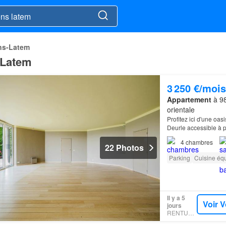
ns-Latem
 Latem
3 250 €/mois
Appartement
à 98
orientale
Profitez ici d'une oas
Deurle accessible à p
4
chambres
22 Photos
Parking
Cuisine éq
Il y a 5
Voir V
jours
RENTUMO