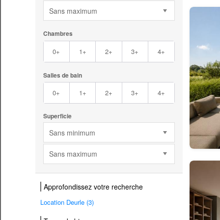
Sans maximum
Chambres
0+
1+
2+
3+
4+
Salles de bain
0+
1+
2+
3+
4+
Superficie
Sans minimum
Sans maximum
Approfondissez votre recherche
Location Deurle (3)