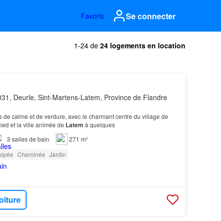
Se connecter
Favoris
1-24 de
24 logements en location
31, Deurle, Sint-Martens-Latem, Province de Flandre
is de calme et de verdure, avec le charmant centre du village de
ied et la ville animée de
Latem
à quelques
3
salles de bain
271 m²
uipée
Cheminée
Jardin
oiture