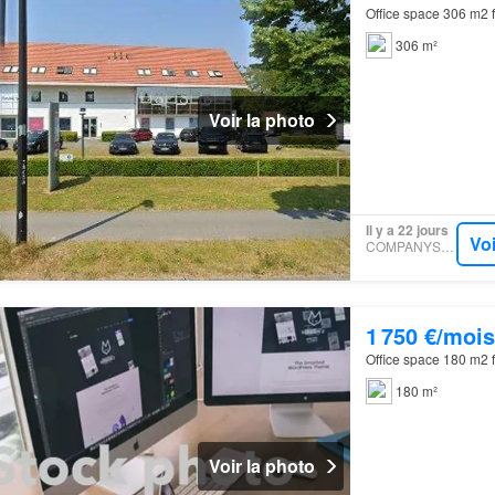
Office space 306 m2 f
306 m²
Voir la photo
Il y a 22 jours
Voi
COMPANYSPACE
1 750 €/mois
Office space 180 m2 f
180 m²
Voir la photo