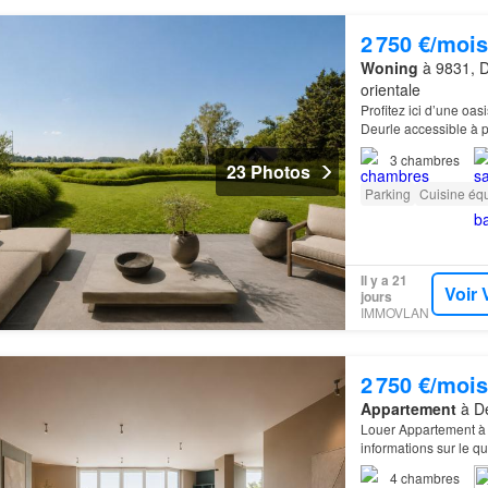
2 750 €/mois
Woning
à 9831, D
orientale
Profitez ici d’une oa
Deurle accessible à p
3
chambres
23 Photos
Parking
Cuisine éq
Il y a 21
Voir 
jours
IMMOVLAN
2 750 €/mois
Appartement
à De
Louer Appartement à D
informations sur le qu
immédiatement!
4
chambres