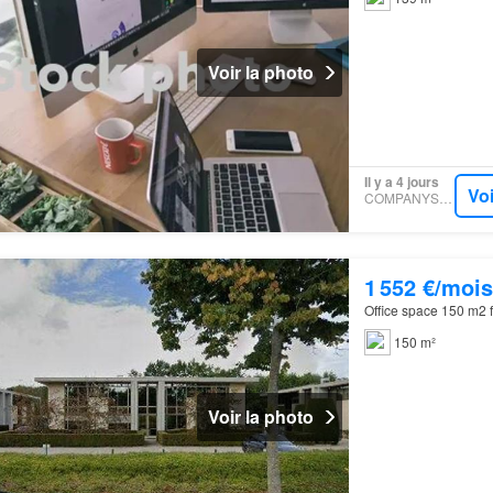
Voir la photo
Il y a 4 jours
Voi
COMPANYSPACE
1 552 €/mois
Office space 150 m2 f
150 m²
Voir la photo