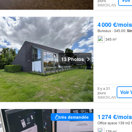
jours
IMMOVLAN
4 000 €/mois
Bureaux - 345.00:
Sin
345 m²
13 Photos
Il y a 21
Voir 
jours
IMMOVLAN
1 274 €/mois
très demandée
Office space 139 m2 f
139 m²