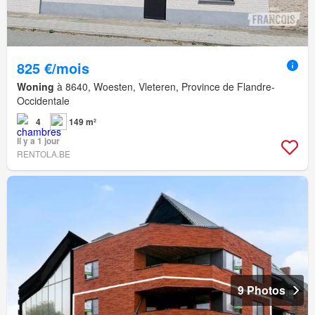
825 €/mois
Woning
à 8640, Woesten, Vleteren, Province de Flandre-
Occidentale
4
149 m²
Il y a 1 jour
RENTOLA.BE
9 Photos