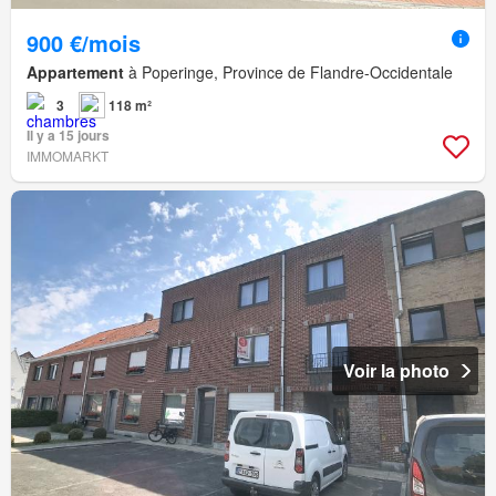
900 €/mois
Appartement
à Poperinge, Province de Flandre-Occidentale
3
118 m²
Il y a 15 jours
IMMOMARKT
Voir la photo