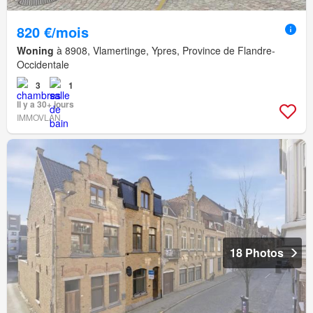
820 €/mois
Woning
à 8908, Vlamertinge, Ypres, Province de Flandre-
Occidentale
3
1
Il y a 30+ jours
IMMOVLAN
18 Photos