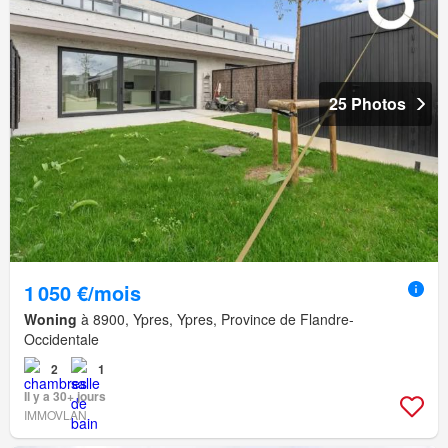
25 Photos
1 050 €/mois
Woning
à 8900, Ypres, Ypres, Province de Flandre-
Occidentale
2
1
Il y a 30+ jours
IMMOVLAN