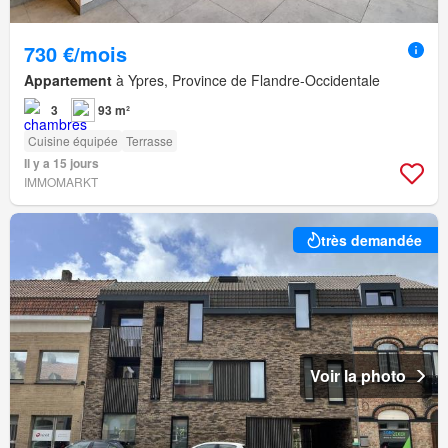
730 €/mois
Appartement
à Ypres, Province de Flandre-Occidentale
3
93 m²
Cuisine équipée
Terrasse
Il y a 15 jours
IMMOMARKT
très demandée
Voir la photo