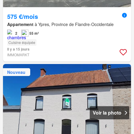
575 €/mois
Appartement
à Ypres, Province de Flandre-Occidentale
2
55 m²
Cuisine équipée
Il y a 15 jours
IMMOMARKT
Nouveau
Voir la photo