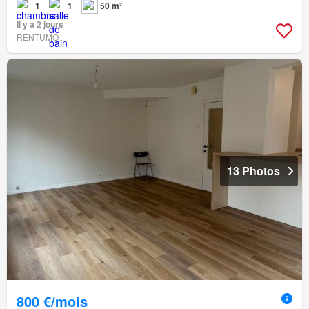
1
1
50 m²
Il y a 2 jours
RENTUMO
13 Photos
800 €/mois