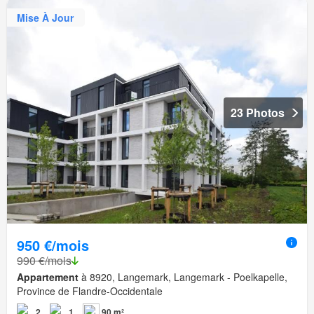
Mise À Jour
23 Photos
950 €/mois
990 €/mois
Appartement
à 8920, Langemark, Langemark - Poelkapelle,
Province de Flandre-Occidentale
2
1
90 m²