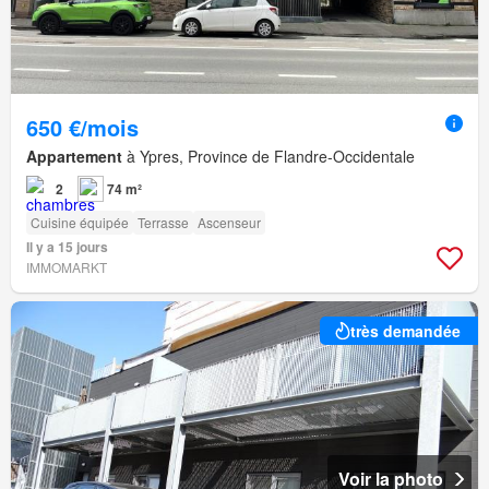
650 €/mois
Appartement
à Ypres, Province de Flandre-Occidentale
2
74 m²
Cuisine équipée
Terrasse
Ascenseur
Il y a 15 jours
IMMOMARKT
très demandée
Voir la photo