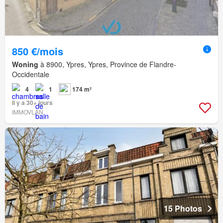
850 €/mois
Woning
à 8900, Ypres, Ypres, Province de Flandre-
Occidentale
4
1
174 m²
Il y a 30+ jours
IMMOVLAN
15 Photos