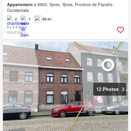
Appartement
à 8900, Ypres, Ypres, Province de Flandre-
Occidentale
2
1
80 m²
Il y a 4 jours
RENTUMO
12 Photos