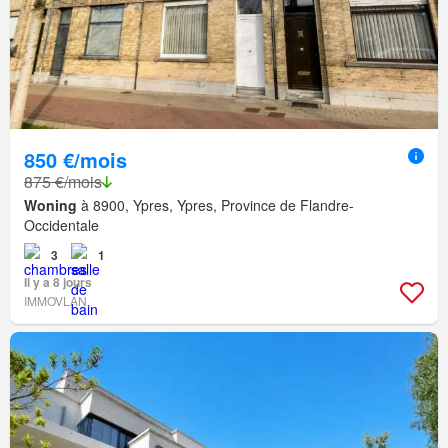
850 €/mois
875 €/mois
Woning
à 8900, Ypres, Ypres, Province de Flandre-
Occidentale
3
1
Il y a 8 jours
IMMOVLAN