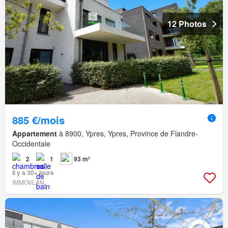
12 Photos
885 €/mois
Appartement
à 8900, Ypres, Ypres, Province de Flandre-
Occidentale
2
1
93 m²
Il y a 30+ jours
IMMOVLAN