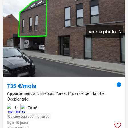
Voir la photo
735 €/mois
Appartement
à Dikkebus, Ypres, Province de Flandre-
Occidentale
3
76 m²
Cuisine équipée
Terrasse
Il y a 10 jours
IMMOMARKT