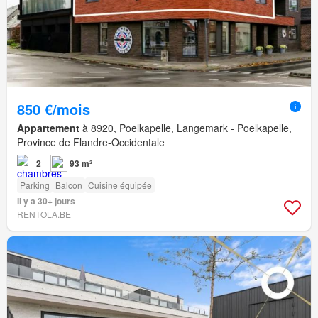
850 €/mois
Appartement
à 8920, Poelkapelle, Langemark - Poelkapelle,
Province de Flandre-Occidentale
2
93 m²
Parking
Balcon
Cuisine équipée
Il y a 30+ jours
RENTOLA.BE