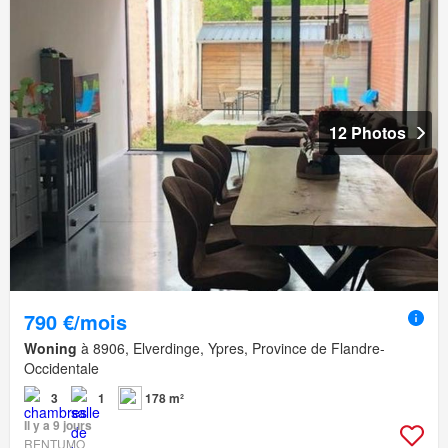
12 Photos
790 €/mois
Woning
à 8906, Elverdinge, Ypres, Province de Flandre-
Occidentale
3
1
178 m²
Il y a 9 jours
RENTUMO