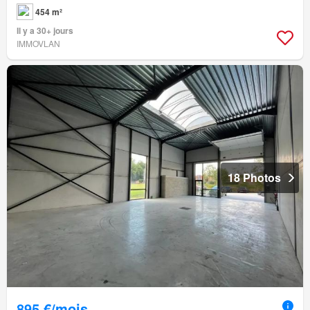
454 m²
Il y a 30+ jours
IMMOVLAN
18 Photos
895 €/mois