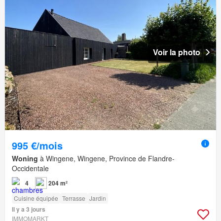
Voir la photo
995 €/mois
Woning
à Wingene, Wingene, Province de Flandre-
Occidentale
4
204 m²
Cuisine équipée
Terrasse
Jardin
Il y a 3 jours
IMMOMARKT