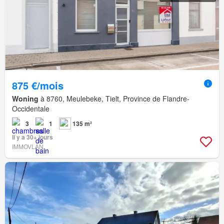
875 €/mois
Woning
à 8760, Meulebeke, Tielt, Province de Flandre-
Occidentale
3
1
135 m²
Il y a 30+ jours
IMMOVLAN