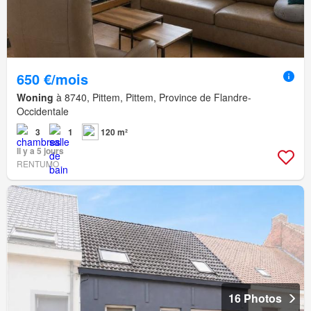
650 €/mois
Woning
à 8740, Pittem, Pittem, Province de Flandre-
Occidentale
3
1
120 m²
Il y a 5 jours
RENTUMO
16 Photos