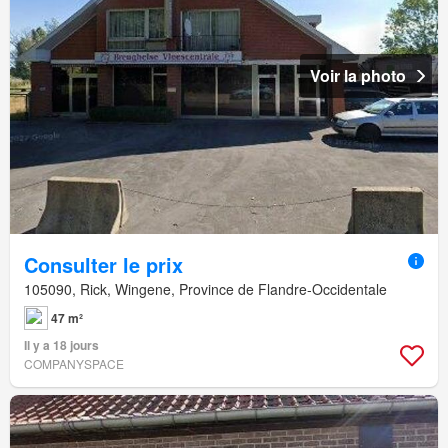
Voir la photo
Consulter le prix
105090, Rick, Wingene, Province de Flandre-Occidentale
47 m²
Il y a 18 jours
COMPANYSPACE