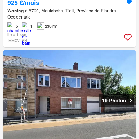
925 €/mois
Woning
à 8760, Meulebeke, Tielt, Province de Flandre-
Occidentale
5
1
236 m²
Il y a 1 jour
IMMOVLAN
19 Photos