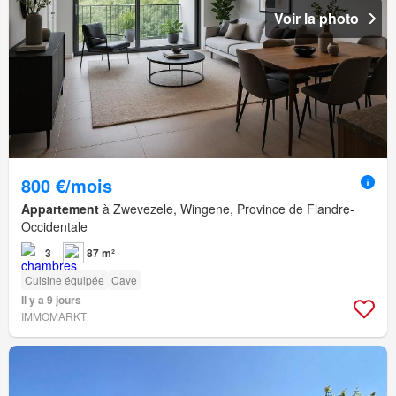
Voir la photo
800 €/mois
Appartement
à Zwevezele, Wingene, Province de Flandre-
Occidentale
3
87 m²
Cuisine équipée
Cave
Il y a 9 jours
IMMOMARKT