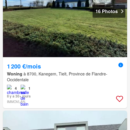
16 Photos
1 200 €/mois
Woning
à 8700, Kanegem, Tielt, Province de Flandre-
Occidentale
4
1
Il y a 30+ jours
IMMOVLAN