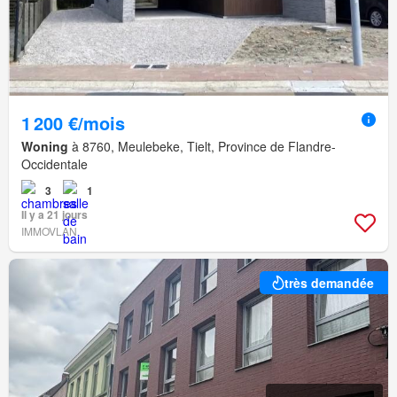
1 200 €/mois
Woning
à 8760, Meulebeke, Tielt, Province de Flandre-
Occidentale
3
1
Il y a 21 jours
IMMOVLAN
très demandée