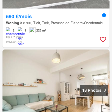
590 €/mois
Woning
à 8700, Tielt, Tielt, Province de Flandre-Occidentale
2
1
225 m²
Il y a 7 jours
IMMOVLAN
18 Photos