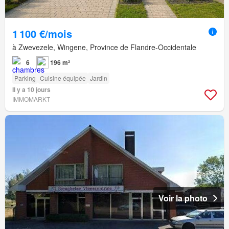
1 100 €/mois
à Zwevezele, Wingene, Province de Flandre-Occidentale
6
196 m²
Parking
Cuisine équipée
Jardin
Il y a 10 jours
IMMOMARKT
Voir la photo