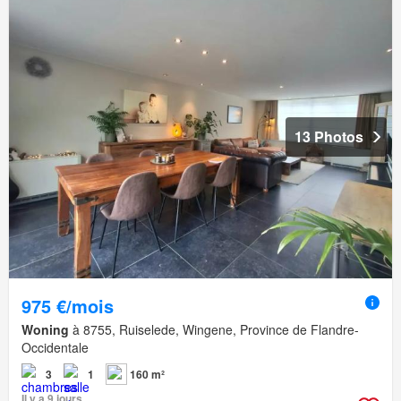
13 Photos
975 €/mois
Woning
à 8755, Ruiselede, Wingene, Province de Flandre-
Occidentale
3
1
160 m²
Il y a 9 jours