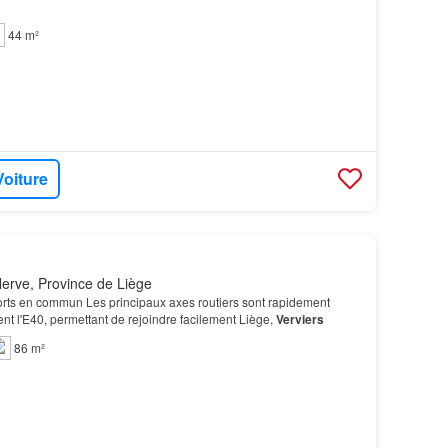
44 m²
Voiture
erve, Province de Liège
rts en commun Les principaux axes routiers sont rapidement
t l'E40, permettant de rejoindre facilement Liège,
Verviers
86 m²