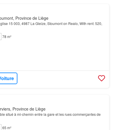
oumont, Province de Liège
'eglise 15 003, 4987 La Gleize, Stoumont on Realo, With rent: 520,
78 m²
Voiture
viers, Province de Liège
ble situé à mi-chemin entre la gare et les rues commerçantes de
65 m²