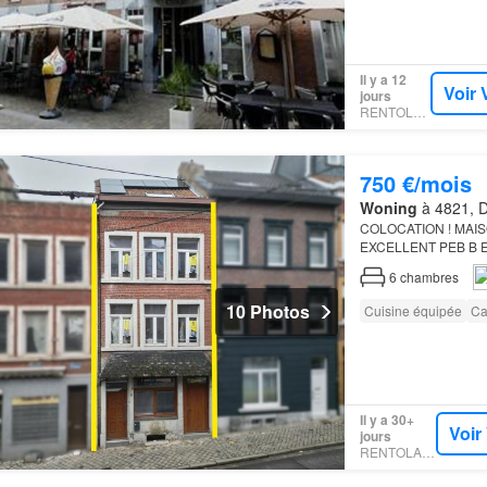
Il y a 12
Voir 
jours
RENTOLA.BE
750 €/mois
Woning
à 4821, D
COLOCATION ! MAISO
EXCELLENT PEB B E
double vitrage - Éle
6
chambres
10 Photos
Cuisine équipée
Ca
Il y a 30+
Voir
jours
RENTOLA.BE