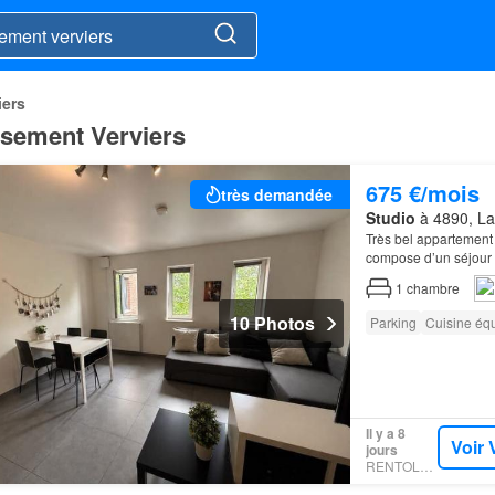
iers
ssement Verviers
675 €/mois
très demandée
Studio
à 4890, La 
Très bel appartement
compose d’un séjour 
vasque et miroir,wc,
1
chambre
10 Photos
Parking
Cuisine éq
Il y a 8
Voir 
jours
RENTOLA.BE