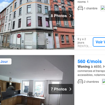
rooms: 1
1
chambre
8 Photos
Il y a 2
Voir 
jours
RENTOLA.BE
560 €/mois
 Jour
Woning
à 4650, H
commerces et transpo
accessibles, notammen
2
chambres
7 Photos