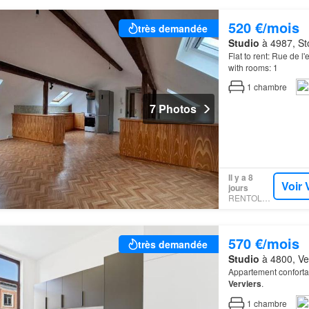
520 €/mois
très demandée
Studio
à 4987, St
Flat to rent: Rue de l
with rooms: 1
1
chambre
7 Photos
Il y a 8
Voir 
jours
RENTOLA.BE
570 €/mois
très demandée
Studio
à 4800, Ver
Appartement conforta
Verviers
.
1
chambre