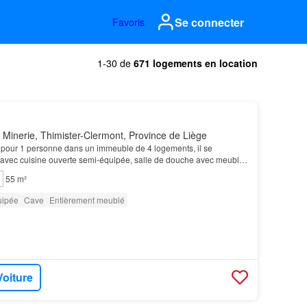
Se connecter
Favoris
1-30 de
671 logements en location
Minerie, Thimister-Clermont, Province de Liège
 pour 1 personne dans un immeuble de 4 logements, il se
avec cuisine ouverte semi-équipée, salle de douche avec meuble
 1 chambre cave et propose un emplacement de p…
55 m²
uipée
Cave
Entièrement meublé
Voiture