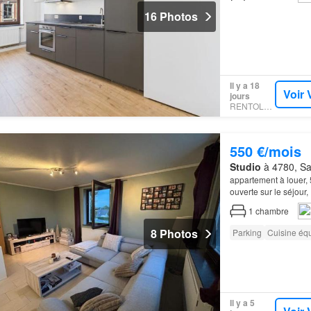
16 Photos
Il y a 18
Voir 
jours
RENTOLA.BE
550 €/mois
Studio
à 4780, Sai
appartement à louer,
ouverte sur le séjour,
cave privative, 1 c
1
chambre
8 Photos
Parking
Cuisine éq
Il y a 5