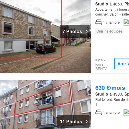
Studio
à 4850, Pl
Appartement à louer 
coucher, Salon - sall
étage, +/- 97m2 suiv
1
chambre
7 Photos
Cuisine équipée
Il y a 7
Voir 
jours
RENTOLA.BE
630 €/mois
Studio
à 4900, Sp
Flat to rent: Rue de l
1
1
chambre
11 Photos