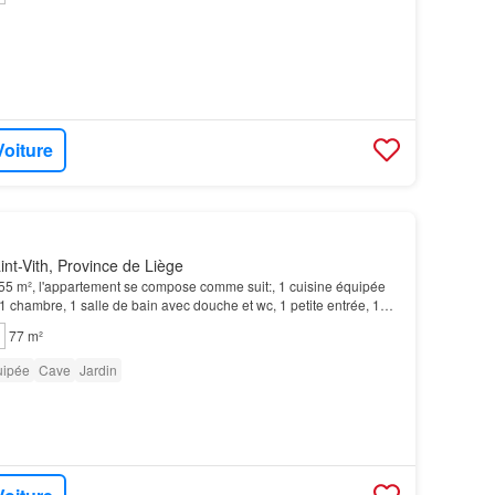
Voiture
nt-Vith, Province de Liège
 55 m², l'appartement se compose comme suit:, 1 cuisine équipée
 1 chambre, 1 salle de bain avec douche et wc, 1 petite entrée, 1
ave commune, 1 emplacement de park…
77 m²
uipée
Cave
Jardin