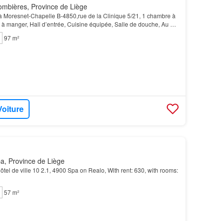
ombières, Province de Liège
à Moresnet-Chapelle B-4850,rue de la Clinique 5/21, 1 chambre à
e à manger, Hall d’entrée, Cuisine équipée, Salle de douche, Au 2°
ant PEB F, Chauffage central au m…
97 m²
Voiture
a, Province de Liège
'hôtel de ville 10 2.1, 4900 Spa on Realo, With rent: 630, with rooms:
57 m²