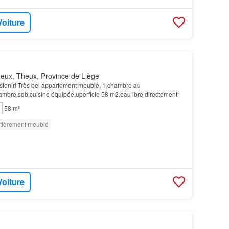
Voiture
eux, Theux, Province de Liège
bstenir! Très bel appartement meublé, 1 chambre au
bre,sdb,cuisine équipée,uperficie 58 m2.eau ibre directement
58 m²
tièrement meublé
Voiture