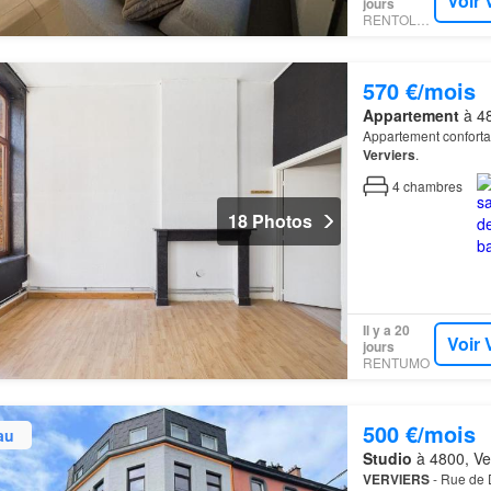
Voir 
jours
RENTOLA.BE
570 €/mois
Appartement
à 48
Appartement conforta
Verviers
.
4
chambres
18 Photos
Il y a 20
Voir 
jours
RENTUMO
500 €/mois
au
Studio
à 4800, Ver
VERVIERS
- Rue de D