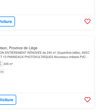
Voiture
ison, Province de Liège
N ENTIÈREMENT RÉNOVÉE de 245 m² (Superficie bâtie), AVEC
T 10 PANNEAUX PHOTOVOLTAÏQUES Nouveaux châssis PVC
ctricité conforme (2050) L'Immobilière Bertholomé vous propose…
245 m²
ve
 Voiture