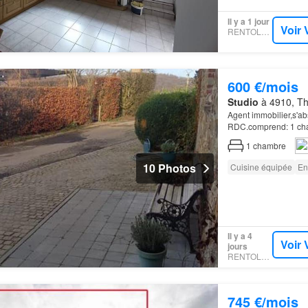
Il y a 1 jour
Voir 
RENTOLA.BE
600 €/mois
Studio
à 4910, Th
Agent immobilier,s'a
RDC.comprend: 1 cham
1
chambre
10 Photos
Cuisine équipée
En
Il y a 4
Voir 
jours
RENTOLA.BE
745 €/mois