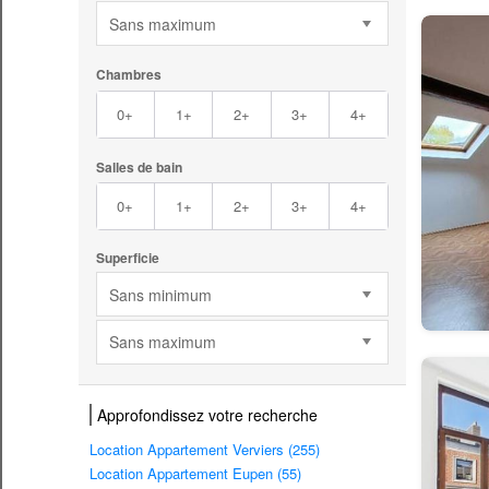
Sans maximum
Chambres
0+
1+
2+
3+
4+
Salles de bain
0+
1+
2+
3+
4+
Superficie
Sans minimum
Sans maximum
Approfondissez votre recherche
Location Appartement Verviers (255)
Location Appartement Eupen (55)