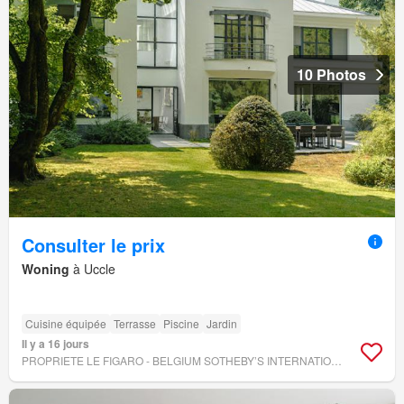
10 Photos
Consulter le prix
Woning
à Uccle
Cuisine équipée
Terrasse
Piscine
Jardin
Il y a 16 jours
PROPRIETE LE FIGARO - BELGIUM SOTHEBY’S INTERNATIONAL REALTY