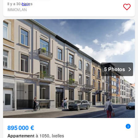
Il y a 30+ jours
IMMOVLAN
5 Photos
895 000 €
Appartement
à 1050, Ixelles