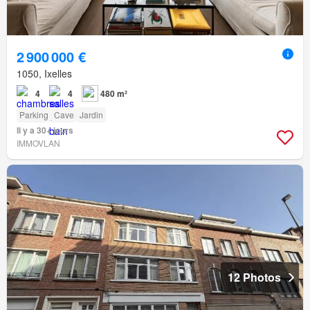
2 900 000 €
1050, Ixelles
4
4
480 m²
Parking
Cave
Jardin
Il y a 30+ jours
IMMOVLAN
12 Photos