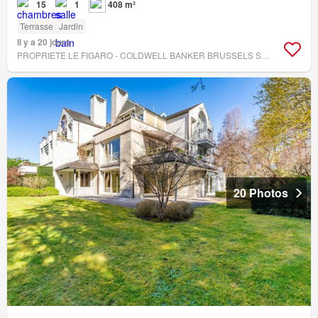
15
1
408 m²
Terrasse
Jardin
Il y a 20 jours
PROPRIETE LE FIGARO - COLDWELL BANKER BRUSSELS SOUTH
20 Photos