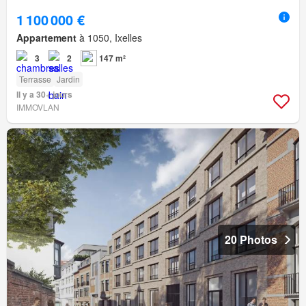
1 100 000 €
Appartement
à 1050, Ixelles
3
2
147 m²
Terrasse
Jardin
Il y a 30+ jours
IMMOVLAN
20 Photos