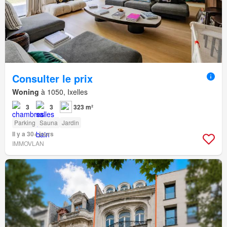
Consulter le prix
Woning
à 1050, Ixelles
3
3
323 m²
Parking
Sauna
Jardin
Il y a 30+ jours
IMMOVLAN