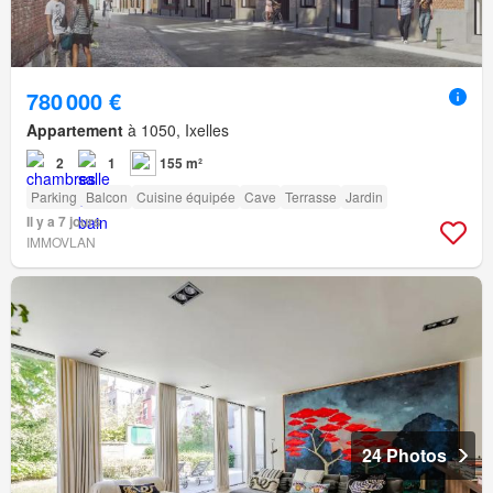
780 000 €
Appartement
à 1050, Ixelles
2
1
155 m²
Parking
Balcon
Cuisine équipée
Cave
Terrasse
Jardin
Il y a 7 jours
IMMOVLAN
24 Photos