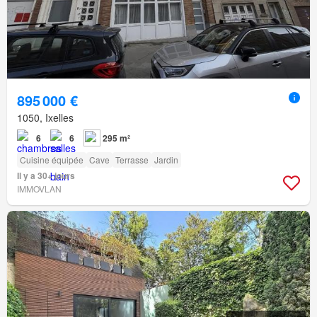
895 000 €
1050, Ixelles
6
6
295 m²
Cuisine équipée
Cave
Terrasse
Jardin
Il y a 30+ jours
IMMOVLAN