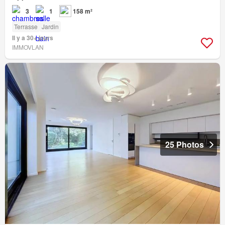
3
1
158 m²
Terrasse
Jardin
Il y a 30+ jours
IMMOVLAN
25 Photos