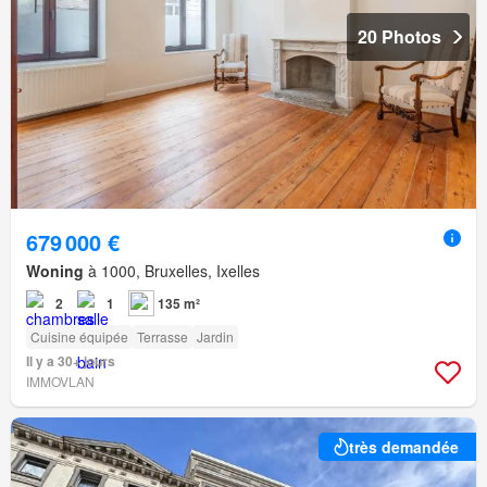
20 Photos
679 000 €
Woning
à 1000, Bruxelles, Ixelles
2
1
135 m²
Cuisine équipée
Terrasse
Jardin
Il y a 30+ jours
IMMOVLAN
très demandée