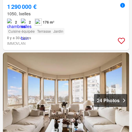
1 290 000 €
1050, Ixelles
2
2
176 m²
Cuisine équipée
Terrasse
Jardin
Il y a 30+ jours
IMMOVLAN
24 Photos