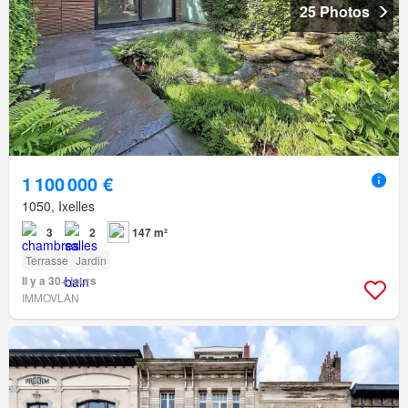
25 Photos
1 100 000 €
1050, Ixelles
3
2
147 m²
Terrasse
Jardin
Il y a 30+ jours
IMMOVLAN