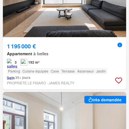
1 195 000 €
Appartement
à Ixelles
3
192 m²
Parking
Cuisine équipée
Cave
Terrasse
Ascenseur
Jardin
Il y a 30+ jours
PROPRIETE LE FIGARO - JAMES REALTY
très demandée