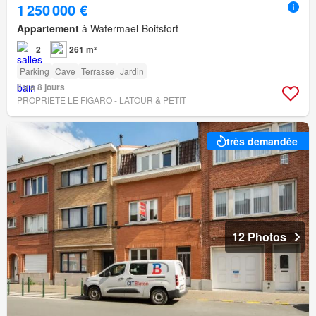
1 250 000 €
Appartement
à Watermael-Boitsfort
2
261 m²
Parking
Cave
Terrasse
Jardin
Il y a 8 jours
PROPRIETE LE FIGARO - LATOUR & PETIT
très demandée
12 Photos