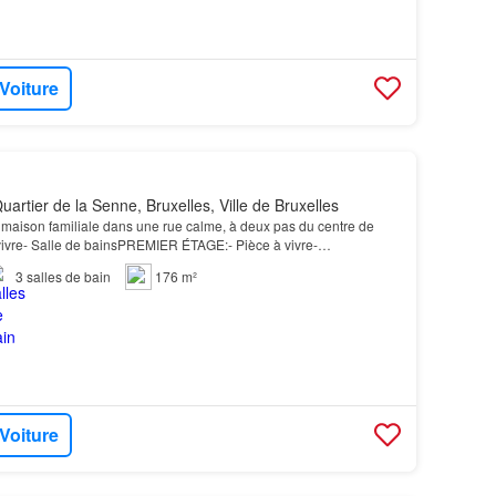
 Voiture
artier de la Senne, Bruxelles, Ville de Bruxelles
maison familiale dans une rue calme, à deux pas du centre de
vivre- Salle de bainsPREMIER ÉTAGE:- Pièce à vivre-
AGE- 2 chambres- Salle de bainsTROISIÈME ÉTAGE- 2 cham…
3
salles de bain
176 m²
 Voiture