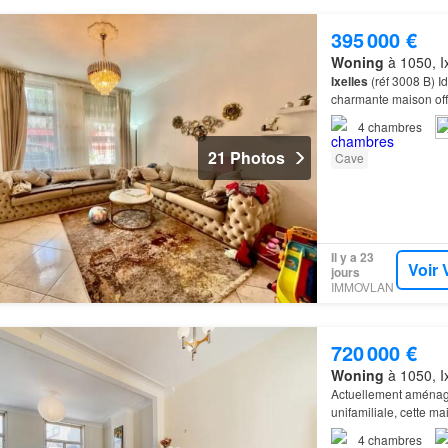
395 000 €
Woning
à 1050, Ix
Ixelles
(réf 3008 B) I
charmante maison off
rapport de 2
duplex
1
4
chambres
21 Photos
Cave
Il y a 23
Voir 
jours
IMMOVLAN
720 000 €
Woning
à 1050, Ix
Actuellement aména
unifamiliale, cette m
4
chambres