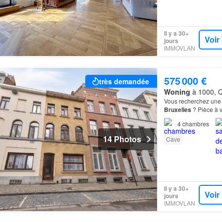
Il y a 30+
Voir
jours
IMMOVLAN
575 000 €
très demandée
Woning
à 1000, Qu
Vous recherchez une 
Bruxelles
? Pièce à 
CuisineDEUXIÈME ÉT
4
chambres
14 Photos
Cave
Il y a 30+
Voir
jours
IMMOVLAN