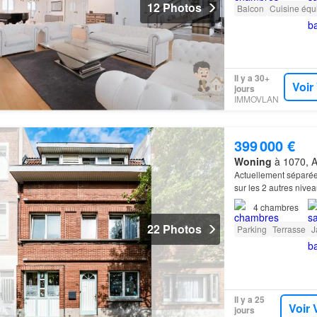
12 Photos
Balcon
Cuisine équ
Il y a 30+
Voir
jours
IMMOVLAN
399 000 €
Woning
à 1070, A
Actuellement séparée
sur les 2 autres nive
pour rejoindre le cen
4
chambres
22 Photos
Parking
Terrasse
J
Il y a 25
Voir 
jours