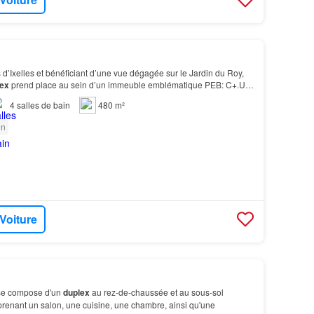
 d’Ixelles et bénéficiant d’une vue dégagée sur le Jardin du Roy,
ex
prend place au sein d’un immeuble emblématique PEB: C+.Un
 patrimoine architectural et rénova…
4
salles de bain
480 m²
in
 Voiture
se compose d'un
duplex
au rez-de-chaussée et au sous-sol
renant un salon, une cuisine, une chambre, ainsi qu'une