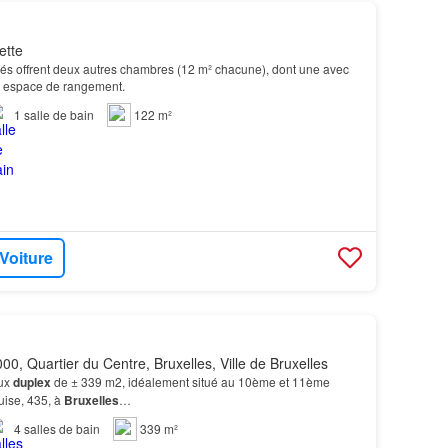
ette
 offrent deux autres chambres (12 m² chacune), dont une avec
it espace de rangement.
1
salle de bain
122 m²
 Voiture
00, Quartier du Centre, Bruxelles, Ville de Bruxelles
eux
duplex
de ± 339 m2, idéalement situé au 10ème et 11ème
uise, 435, à
Bruxelles
…
4
salles de bain
339 m²