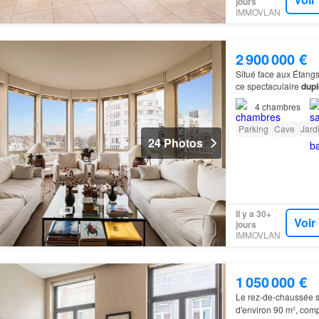
jours
IMMOVLAN
2 900 000 €
Situé face aux Étangs
ce spectaculaire
dupl
duplex
d’exception où
4
chambres
Parking
Cave
Jard
24 Photos
Il y a 30+
Voir
jours
IMMOVLAN
1 050 000 €
Le rez-de-chaussée 
d'environ 90 m², comp