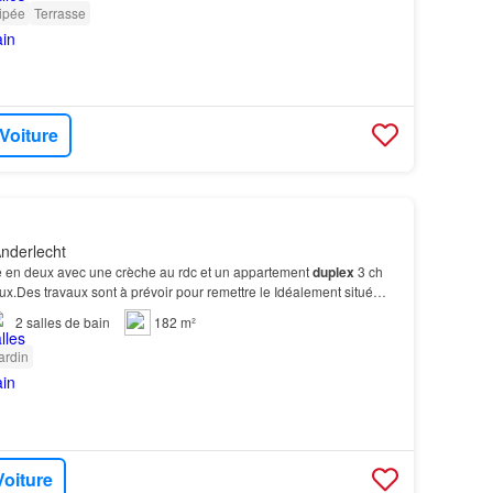
ipée
Terrasse
 Voiture
nderlecht
 en deux avec une crèche au rdc et un appartement
duplex
3 ch
aux.Des travaux sont à prévoir pour remettre le Idéalement situé
tre de
Bruxelles
en transport en com…
2
salles de bain
182 m²
ardin
Voiture