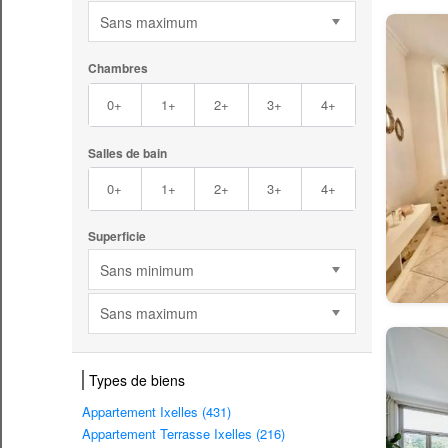
Sans maximum
Chambres
0+
1+
2+
3+
4+
Salles de bain
0+
1+
2+
3+
4+
Superficie
Sans minimum
Sans maximum
Types de biens
Appartement Ixelles (431)
Appartement Terrasse Ixelles (216)