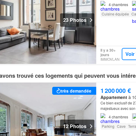
4
chambres
Cuisine équipée
Ca
23 Photos
Il y a 30+
Voir
jours
IMMOVLAN
avons trouvé ces logements qui peuvent vous intére
1 200 000 €
très demandée
Appartement
à 10
Ce bien exclusif de 
majestueux avec son s
4
chambres
12 Photos
Parking
Cave
Terr