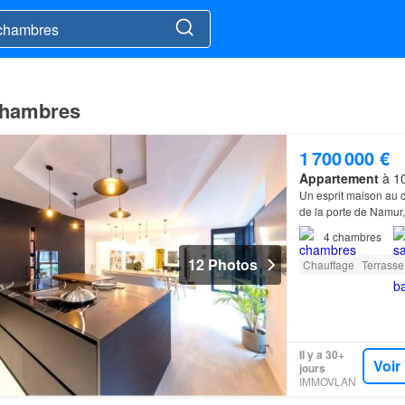
 chambres
1 700 000 €
Appartement
à 10
Un esprit maison au c
de la porte de Namur
4
chambres
12 Photos
Chauffage
Terrasse
Il y a 30+
Voir
jours
IMMOVLAN