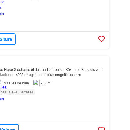
oiture
e Place Stéphanie et du quartier Louise, Rêvimmo Brussels vous
duplex
de ±208 m² agrémenté d’un magnifique parc
3
salles de bain
208 m²
ipée
Cave
Terrasse
 Voiture