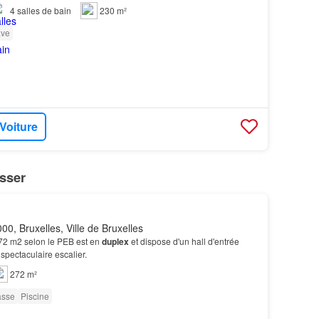
4
salles de bain
230 m²
ve
 Voiture
sser
00, Bruxelles, Ville de Bruxelles
272 m2 selon le PEB est en
duplex
et dispose d'un hall d'entrée
pectaculaire escalier.
272 m²
asse
Piscine