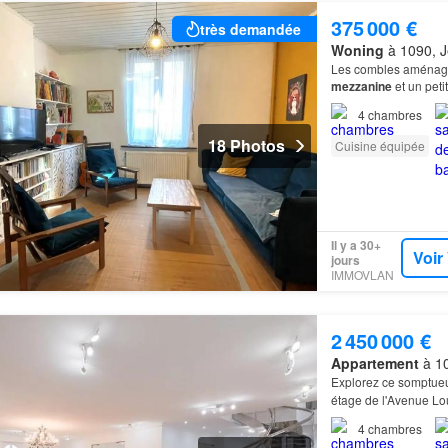
375 000 €
très demandée
Woning
à 1090, J
Les combles aménagés
mezzanine
et un pet
4
chambres
18 Photos
Cuisine équipée
Il y a 30+
Voir
jours
IMMOVLAN
2 450 000 €
Appartement
à 10
Explorez ce somptu
étage de l'Avenue Lo
4
chambres