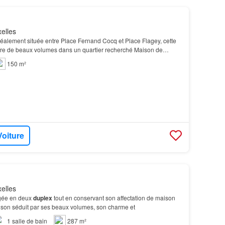
elles
déalement située entre Place Fernand Cocq et Place Flagey, cette
re de beaux volumes dans un quartier recherché Maison de
ch reconnus!.FAIRE OFFRE A PARTIR DE 395…
150 m²
Voiture
elles
gée en deux
duplex
tout en conservant son affectation de maison
aison séduit par ses beaux volumes, son charme et
1
salle de bain
287 m²