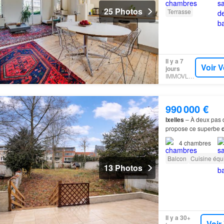
25 Photos
Terrasse
Il y a 7
Voir V
jours
IMMOVLAN
990 000 €
Ixelles
– À deux pas d
propose ce superbe
4
chambres
Balcon
Cuisine équ
13 Photos
Il y a 30+
Voir