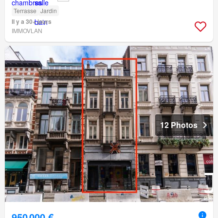
Terrasse
Jardin
Il y a 30+ jours
IMMOVLAN
12 Photos
950 000 €