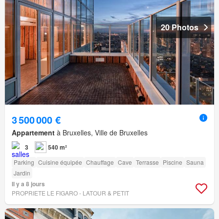
20 Photos
3 500 000 €
Appartement
à Bruxelles, Ville de Bruxelles
3
540 m²
Parking
Cuisine équipée
Chauffage
Cave
Terrasse
Piscine
Sauna
Jardin
Il y a 8 jours
PROPRIETE LE FIGARO - LATOUR & PETIT