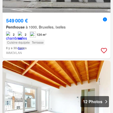
549 000 €
Penthouse
à 1000, Bruxelles, Ixelles
2
2
124 m²
Cuisine équipée
Terrasse
Il y a 30+ jours
IMMOVLAN
12 Photos