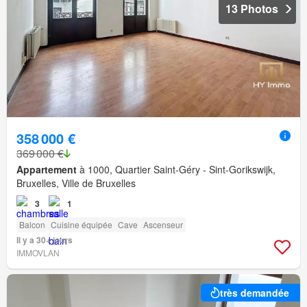
13 Photos
358 000 €
369 000 €
Appartement
à 1000, Quartier Saint-Géry - Sint-Gorikswijk,
Bruxelles, Ville de Bruxelles
3
1
Balcon
Cuisine équipée
Cave
Ascenseur
Il y a 30+ jours
IMMOVLAN
très demandée