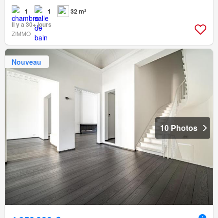
1
1
32 m²
Il y a 30+ jours
ZIMMO
Nouveau
10 Photos