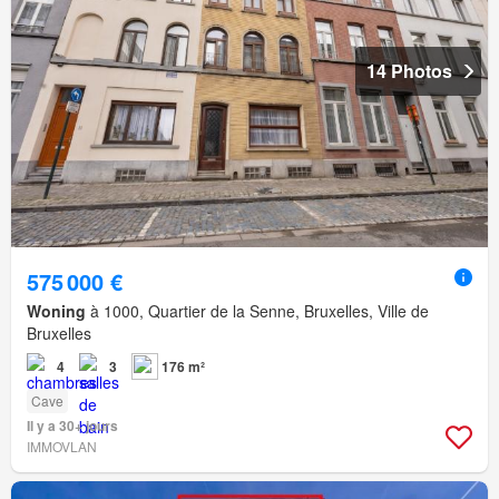
14 Photos
575 000 €
Woning
à 1000, Quartier de la Senne, Bruxelles, Ville de
Bruxelles
4
3
176 m²
Cave
Il y a 30+ jours
IMMOVLAN