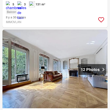
5
3
131 m²
Balcon
Il y a 30+ jours
IMMOVLAN
12 Photos