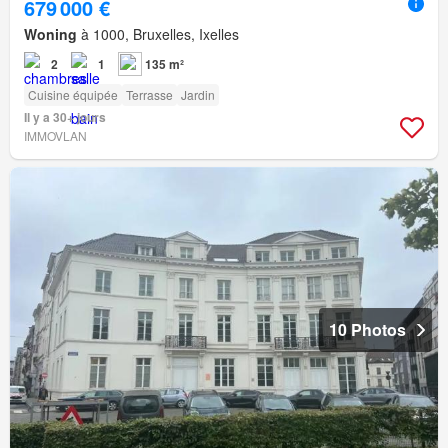
679 000 €
Woning
à 1000, Bruxelles, Ixelles
2
1
135 m²
Cuisine équipée
Terrasse
Jardin
Il y a 30+ jours
IMMOVLAN
10 Photos