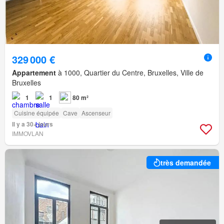
329 000 €
Appartement
à 1000, Quartier du Centre, Bruxelles, Ville de
Bruxelles
1
1
80 m²
Cuisine équipée
Cave
Ascenseur
Il y a 30+ jours
IMMOVLAN
très demandée