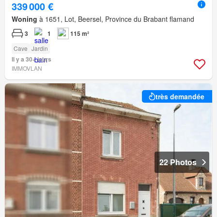
339 000 €
Woning
à 1651, Lot, Beersel, Province du Brabant flamand
3
1
115 m²
Cave
Jardin
Il y a 30+ jours
IMMOVLAN
très demandée
22 Photos