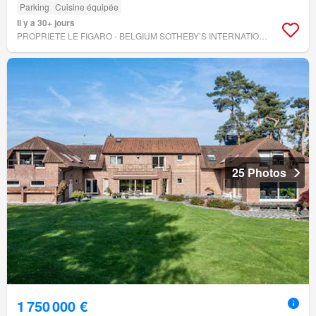
Parking
Cuisine équipée
Il y a 30+ jours
PROPRIETE LE FIGARO - BELGIUM SOTHEBY’S INTERNATIONAL REALTY
25 Photos
1 750 000 €