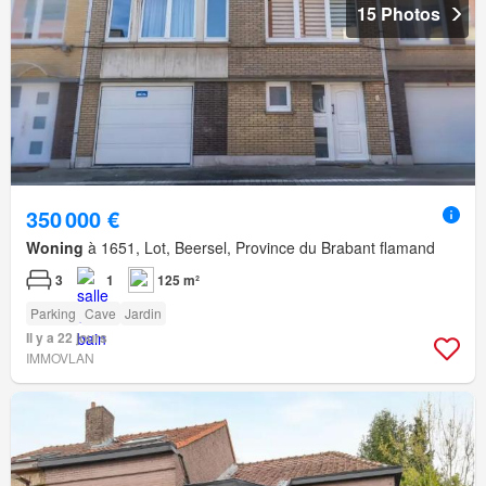
15 Photos
350 000 €
Woning
à 1651, Lot, Beersel, Province du Brabant flamand
3
1
125 m²
Parking
Cave
Jardin
Il y a 22 jours
IMMOVLAN