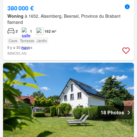
380 000 €
Woning
à 1652, Alsemberg, Beersel, Province du Brabant
flamand
3
1
162 m²
Cave
Terrasse
Jardin
Il y a 30+ jours
IMMOVLAN
18 Photos