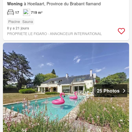
Woning
à Hoeilaart, Province du Brabant flamand
17
719 m²
Piscine
Sauna
Il y a 21 jours
PROPRIETE LE FIGARO - ANNONCEUR INTERNATIONAL
25 Photos