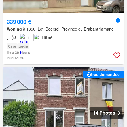
339 000 €
Woning
à 1650, Lot, Beersel, Province du Brabant flamand
3
1
115 m²
Cave
Jardin
Il y a 30+ jours
IMMOVLAN
très demandée
14 Photos