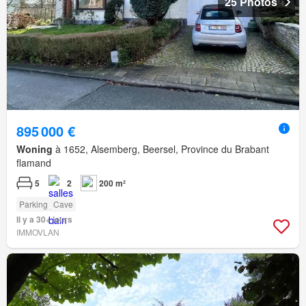
25 Photos
895 000 €
Woning
à 1652, Alsemberg, Beersel, Province du Brabant
flamand
5
2
200 m²
Parking
Cave
Il y a 30+ jours
IMMOVLAN