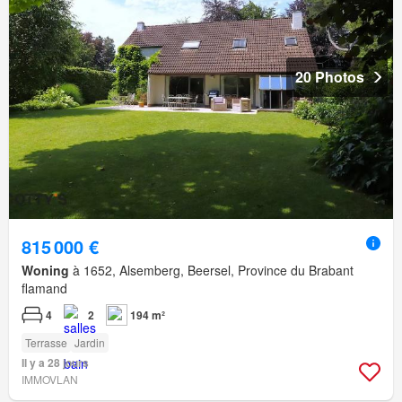
20 Photos
815 000 €
Woning
à 1652, Alsemberg, Beersel, Province du Brabant
flamand
4
2
194 m²
Terrasse
Jardin
Il y a 28 jours
IMMOVLAN