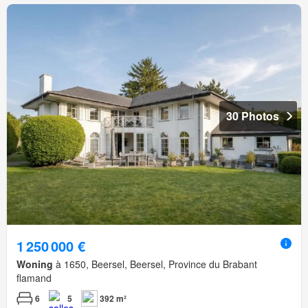
30 Photos
1 250 000 €
Woning
à 1650, Beersel, Beersel, Province du Brabant
flamand
6
5
392 m²