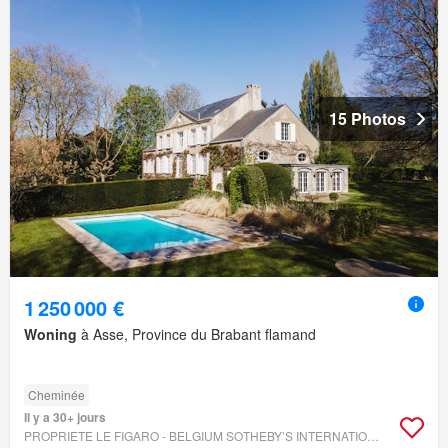
15 Photos
1 250 000 €
Woning
à Asse, Province du Brabant flamand
Cheminée
Il y a 30+ jours
PROPRIETE LE FIGARO - BELGIUM SOTHEBY’S INTERNATIONAL REALTY