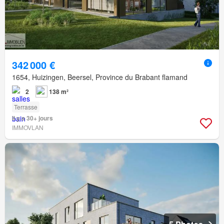
342 000 €
1654, Huizingen, Beersel, Province du Brabant flamand
2
138 m²
Terrasse
Il y a 30+ jours
IMMOVLAN