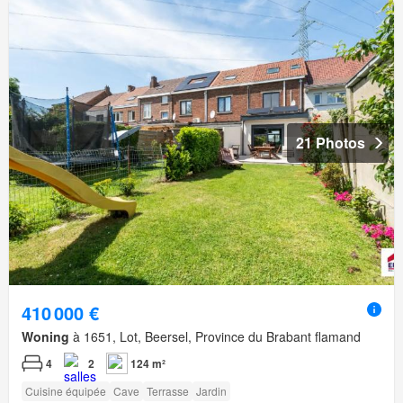
21 Photos
410 000 €
Woning
à 1651, Lot, Beersel, Province du Brabant flamand
4
2
124 m²
Cuisine équipée
Cave
Terrasse
Jardin