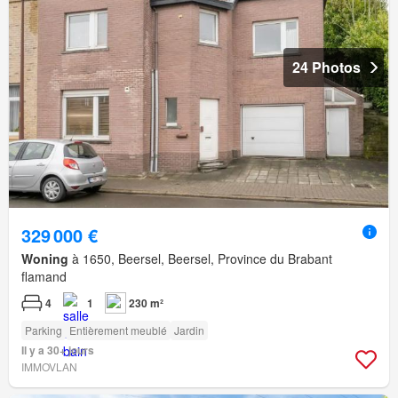
24 Photos
329 000 €
Woning
à 1650, Beersel, Beersel, Province du Brabant
flamand
4
1
230 m²
Parking
Entièrement meublé
Jardin
Il y a 30+ jours
IMMOVLAN