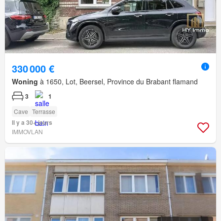
330 000 €
Woning
à 1650, Lot, Beersel, Province du Brabant flamand
3
1
Cave
Terrasse
Il y a 30+ jours
IMMOVLAN