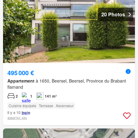
20 Photos
495 000 €
Appartement
à 1650, Beersel, Beersel, Province du Brabant
flamand
2
1
141 m²
Cuisine équipée
Terrasse
Ascenseur
Il y a 10 jours
IMMOVLAN