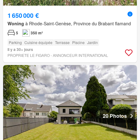
1 650 000 €
Woning
à Rhode-Saint-Genèse, Province du Brabant flamand
5
350 m²
Parking
Cuisine équipée
Terrasse
Piscine
Jardin
Il y a 30+ jours
PROPRIETE LE FIGARO - ANNONCEUR INTERNATIONAL
20 Photos