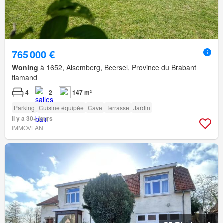
765 000 €
Woning
à 1652, Alsemberg, Beersel, Province du Brabant
flamand
4
2
147 m²
Parking
Cuisine équipée
Cave
Terrasse
Jardin
Il y a 30+ jours
IMMOVLAN