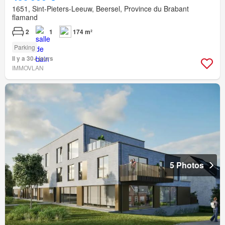
1651, Sint-Pieters-Leeuw, Beersel, Province du Brabant
flamand
2
1
174 m²
Parking
Il y a 30+ jours
IMMOVLAN
5 Photos