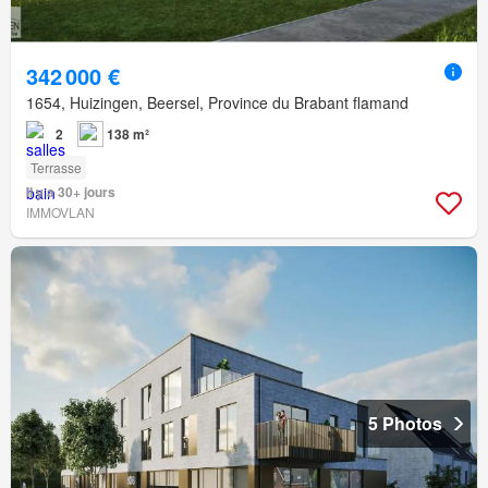
342 000 €
1654, Huizingen, Beersel, Province du Brabant flamand
2
138 m²
Terrasse
Il y a 30+ jours
IMMOVLAN
5 Photos