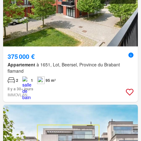
375 000 €
Appartement
à 1651, Lot, Beersel, Province du Brabant
flamand
2
1
95 m²
Il y a 30+ jours
IMMOVLAN