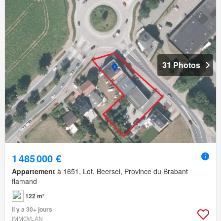
31 Photos
1 485 000 €
Appartement
à 1651, Lot, Beersel, Province du Brabant
flamand
122 m²
Il y a 30+ jours
IMMOVLAN