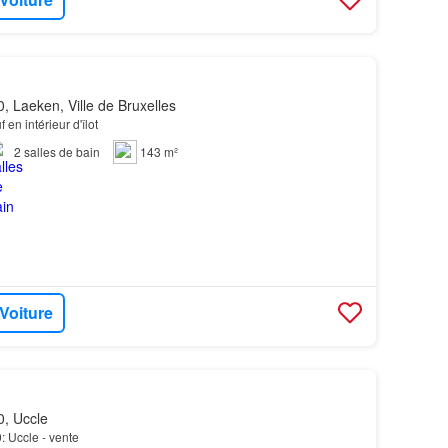
, Laeken, Ville de Bruxelles
 en intérieur d'îlot
2
salles de bain
143 m²
 Voiture
, Uccle
0: Uccle - vente