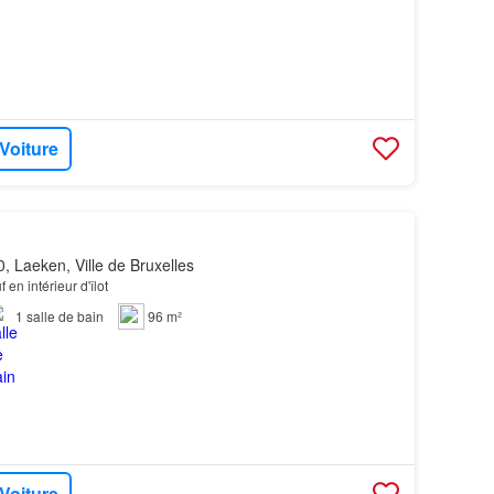
 Voiture
, Laeken, Ville de Bruxelles
 en intérieur d'îlot
1
salle de bain
96 m²
 Voiture