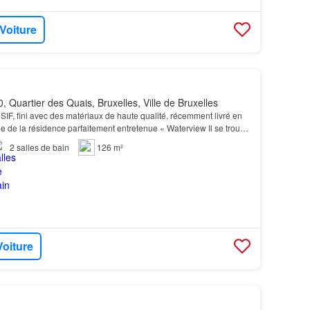
 Voiture
, Quartier des Quais, Bruxelles, Ville de Bruxelles
F, fini avec des matériaux de haute qualité, récemment livré en
ge de la résidence parfaitement entretenue « Waterview Il se trouve
e du World Trade & Manhattan Center…
2
salles de bain
126 m²
Voiture