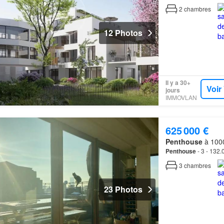
2
chambres
12 Photos
Il y a 30+
Voir
jours
IMMOVLAN
625 000 €
Penthouse
à 1000
Penthouse
- 3 - 132.
3
chambres
23 Photos