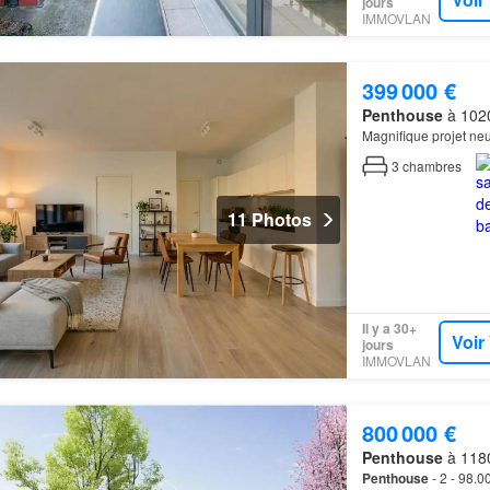
jours
IMMOVLAN
399 000 €
Penthouse
à 1020
Magnifique projet neuf
3
chambres
11 Photos
Il y a 30+
Voir
jours
IMMOVLAN
800 000 €
Penthouse
à 1180
Penthouse
- 2 - 98.0