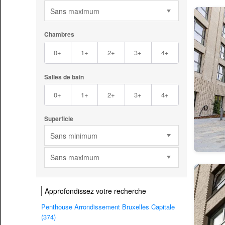
Sans maximum
Chambres
0+
1+
2+
3+
4+
Salles de bain
0+
1+
2+
3+
4+
Superficie
Sans minimum
Sans maximum
Approfondissez votre recherche
Penthouse Arrondissement Bruxelles Capitale
(374)