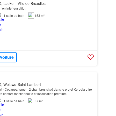
, Laeken, Ville de Bruxelles
 en intérieur d'îlot
1
salle de bain
153 m²
 Voiture
, Woluwe-Saint-Lambert
 - Cet appartement 2 chambres situé dans le projet Kerodia offre
re confort, fonctionnalité et localisation premium…
1
salle de bain
87 m²