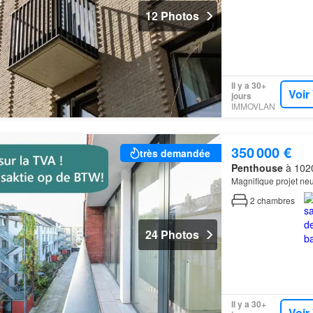
12 Photos
Il y a 30+
Voir
jours
IMMOVLAN
350 000 €
très demandée
Penthouse
à 1020
Magnifique projet neuf
2
chambres
24 Photos
Il y a 30+
Voir