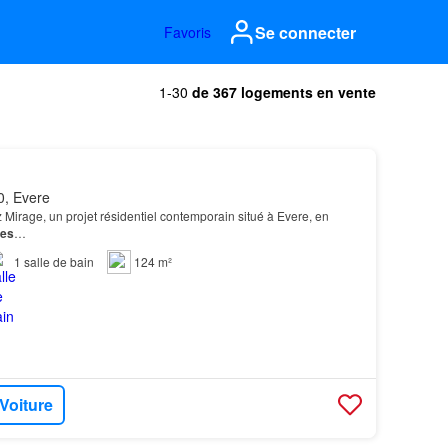
Se connecter
Favoris
1-30
de 367 logements en vente
, Evere
rage, un projet résidentiel contemporain situé à Evere, en
les
…
1
salle de bain
124 m²
 Voiture