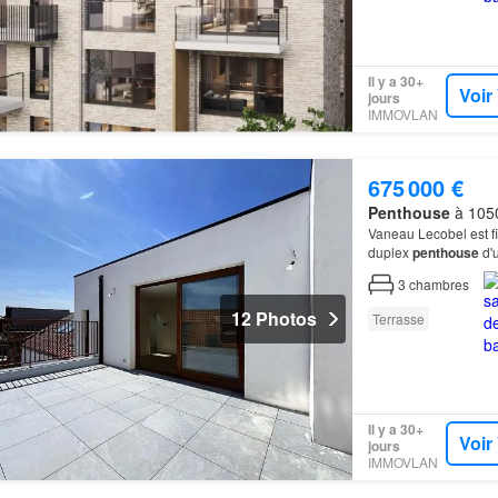
Il y a 30+
Voir
jours
IMMOVLAN
675 000 €
Penthouse
à 1050
Vaneau Lecobel est fi
duplex
penthouse
d'u
espace de vie de 41m
3
chambres
12 Photos
Terrasse
Il y a 30+
Voir
jours
IMMOVLAN