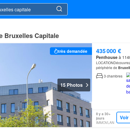
 Bruxelles Capitale
435 000 €
très demandée
Penthouse
à 1140
LOCATIONDécouvrez Mi
périphérie de
Bruxel
3
chambres
15 Photos
Il y a 30+
Voir
jours
IMMOVLAN