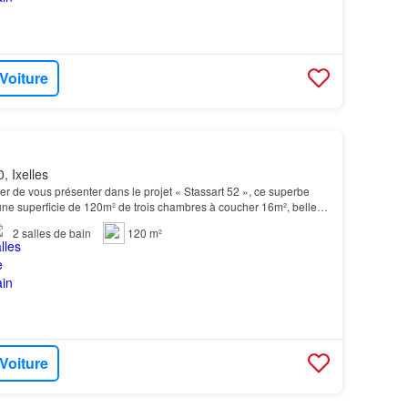
 Voiture
, Ixelles
er de vous présenter dans le projet « Stassart 52 », ce superbe
ne superficie de 120m² de trois chambres à coucher 16m², belle
² donnant sur une grand terrasse de p…
2
salles de bain
120 m²
 Voiture