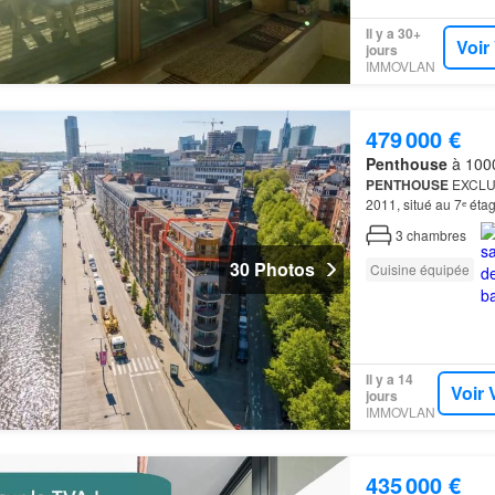
Il y a 30+
Voir
jours
IMMOVLAN
479 000 €
Penthouse
à 1000
PENTHOUSE
EXCLUSI
2011, situé au 7ᵉ éta
à distance de march
3
chambres
30 Photos
Cuisine équipée
Il y a 14
Voir 
jours
IMMOVLAN
435 000 €