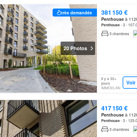
381 150 €
très demandée
Penthouse
à 1120
Penthouse
- 3 - 107
3
chambres
20 Photos
Il y a 30+
Voir
jours
IMMOVLAN
417 150 €
Penthouse
à 1120
Penthouse
- 3 - 125
3
chambres