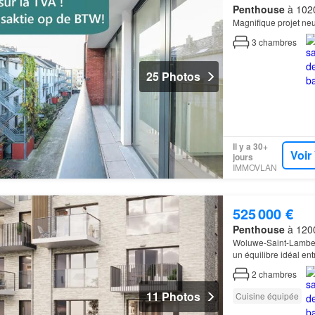
Penthouse
à 1020
Magnifique projet neuf
3
chambres
25 Photos
Il y a 30+
Voir
jours
IMMOVLAN
525 000 €
Penthouse
à 1200
Woluwe-Saint-Lambert
un équilibre idéal ent
2
chambres
11 Photos
Cuisine équipée