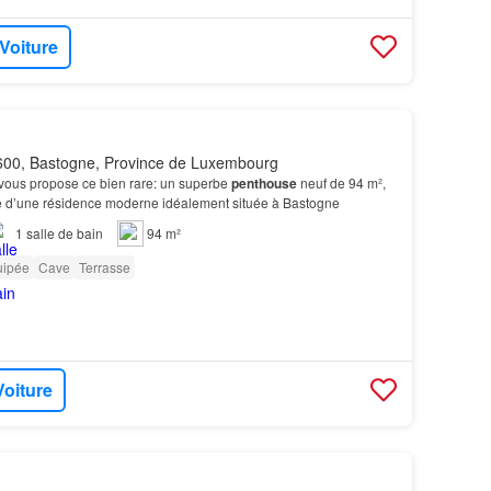
 Voiture
00, Bastogne, Province de Luxembourg
ous propose ce bien rare: un superbe
penthouse
neuf de 94 m²,
ge d’une résidence moderne idéalement située à Bastogne
1
salle de bain
94 m²
uipée
Cave
Terrasse
Voiture