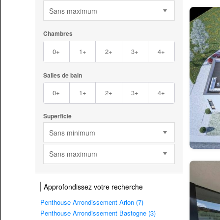
Sans maximum
Chambres
0+
1+
2+
3+
4+
Salles de bain
0+
1+
2+
3+
4+
Superficie
Sans minimum
Sans maximum
Approfondissez votre recherche
Penthouse Arrondissement Arlon (7)
Penthouse Arrondissement Bastogne (3)