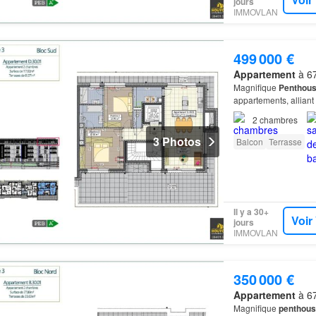
jours
IMMOVLAN
499 000 €
Appartement
à 67
Magnifique
Penthou
appartements, allian
2
chambres
3 Photos
Balcon
Terrasse
Il y a 30+
Voir
jours
IMMOVLAN
350 000 €
Appartement
à 67
Magnifique
penthous