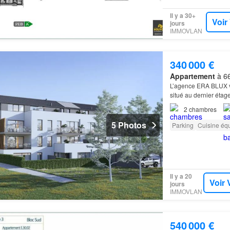
Il y a 30+
Voir
jours
IMMOVLAN
340 000 €
Appartement
à 66
L’agence ERA BLUX v
situé au dernier éta
2
chambres
5 Photos
Parking
Cuisine éq
Il y a 20
Voir 
jours
IMMOVLAN
540 000 €