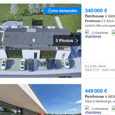
340 000 €
très demandée
Penthouse
à 6600
Penthouse
2.2 Situé 
confort offre une supe
2
chambres
5 Photos
Il y a 30+ jours
449 000 €
Penthouse
à 6630
Situé à Martelange, 
3
chambres