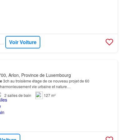
Voir Voiture
IMMOTOP - IMMO BASTOGNE SA
00, Arlon, Province de Luxembourg
e
3ch au troisième étage de ce nouveau projet de 60
t harmonieusement vie urbaine et nature…
2
salles de bain
127 m²
 Voiture