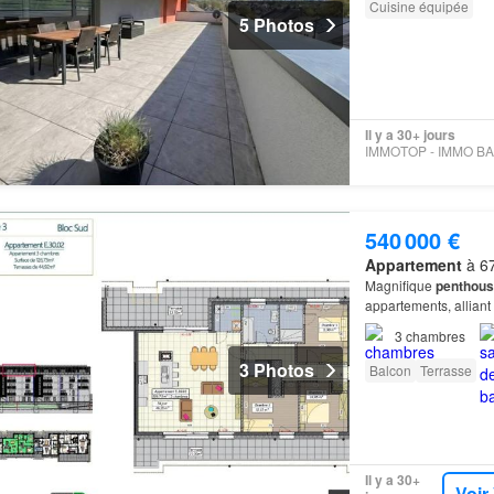
Cuisine équipée
5 Photos
Il y a 30+ jours
540 000 €
Appartement
à 67
Magnifique
penthous
appartements, allian
3
chambres
3 Photos
Balcon
Terrasse
Il y a 30+
Voir