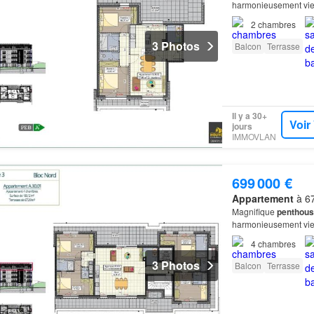
harmonieusement vie
2
chambres
3 Photos
Balcon
Terrasse
Il y a 30+
Voir
jours
IMMOVLAN
699 000 €
Appartement
à 67
Magnifique
penthous
harmonieusement vie
4
chambres
3 Photos
Balcon
Terrasse