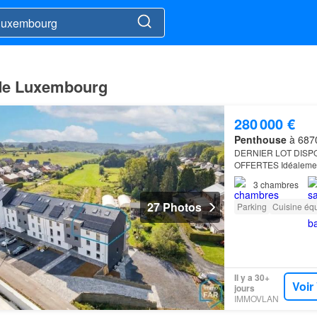
 de Luxembourg
280 000 €
Penthouse
à 6870
DERNIER LOT DISP
OFFERTES Idéalement 
calme et à proximité
3
chambres
27 Photos
Parking
Cuisine éq
Il y a 30+
Voir
jours
IMMOVLAN