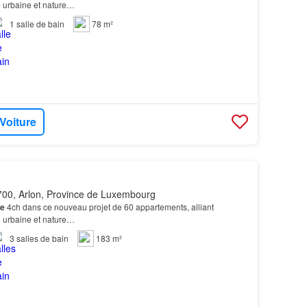
 urbaine et nature…
1
salle de bain
78 m²
 Voiture
00, Arlon, Province de Luxembourg
e
4ch dans ce nouveau projet de 60 appartements, alliant
 urbaine et nature…
3
salles de bain
183 m²