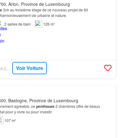
00, Arlon, Province de Luxembourg
e
3ch au troisième étage de ce nouveau projet de 60
 harmonieusement vie urbaine et nature.
2
salles de bain
126 m²
Voir Voiture
IMMOTOP - HOUYOUX CONSTRUCTIONS
00, Bastogne, Province de Luxembourg
nnement agréable, ce
penthouse
2 chambres offre de beaux
l pour y vivre ou pour investir.
107 m²