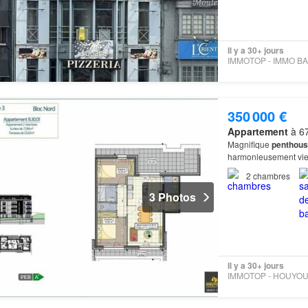
Il y a 30+ jours
350 000 €
Appartement
à 67
Magnifique
penthous
harmonieusement vie 
2
chambres
3 Photos
Il y a 30+ jours