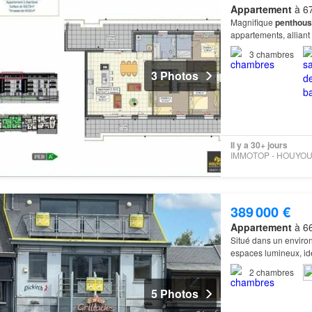
Appartement
à 67
Magnifique
penthous
appartements, alliant
3
chambres
3 Photos
Il y a 30+ jours
389 000 €
Appartement
à 66
Situé dans un enviro
espaces lumineux, idéa
2
chambres
5 Photos