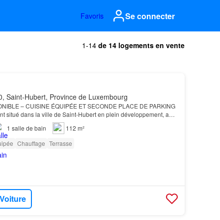
Se connecter
Favoris
1-14
de 14 logements en vente
, Saint-Hubert, Province de Luxembourg
ONIBLE – CUISINE ÉQUIPÉE ET SECONDE PLACE DE PARKING
situé dans la ville de Saint-Hubert en plein développement, au
 de toutes commodités, Immo-Far vous présente au sein…
1
salle de bain
112 m²
uipée
Chauffage
Terrasse
 Voiture