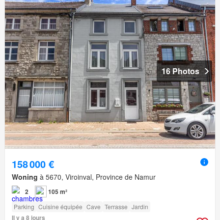
16 Photos
158 000 €
Woning
à 5670, Viroinval, Province de Namur
2
105 m²
Parking
Cuisine équipée
Cave
Terrasse
Jardin
Il y a 8 jours