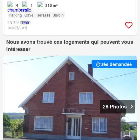
4
1
216 m²
Parking
Cave
Terrasse
Jardin
Il y a 8 jours
IMMOVLAN
Nous avons trouvé ces logements qui peuvent vous
intéresser
très demandée
28 Photos