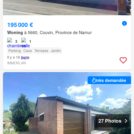
195 000 €
Woning
à 5660, Couvin, Province de Namur
3
1
Parking
Cave
Terrasse
Jardin
Il y a 18 jours
IMMOVLAN
très demandée
27 Photos