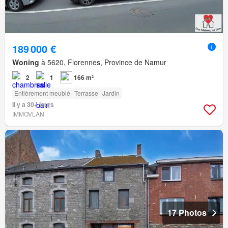
189 000 €
Woning
à 5620, Florennes, Province de Namur
2
1
166 m²
Entièrement meublé
Terrasse
Jardin
Il y a 30+ jours
IMMOVLAN
17 Photos