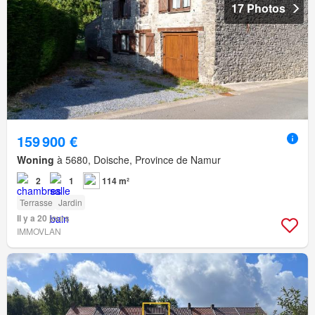
17 Photos
159 900 €
Woning
à 5680, Doische, Province de Namur
2
1
114 m²
Terrasse
Jardin
Il y a 20 jours
IMMOVLAN