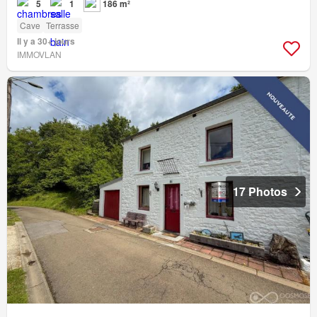
5
1
186 m²
Cave
Terrasse
Il y a 30+ jours
IMMOVLAN
17 Photos