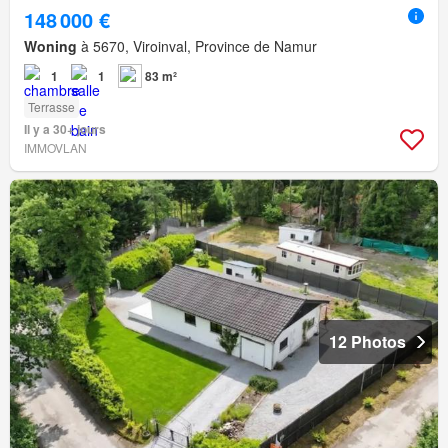
148 000 €
Woning
à 5670, Viroinval, Province de Namur
1
1
83 m²
Terrasse
Il y a 30+ jours
IMMOVLAN
12 Photos