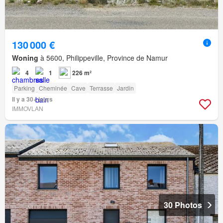
130 000 €
Woning
à 5600, Philippeville, Province de Namur
4
1
226 m²
Parking
Cheminée
Cave
Terrasse
Jardin
Il y a 30+ jours
IMMOVLAN
30 Photos