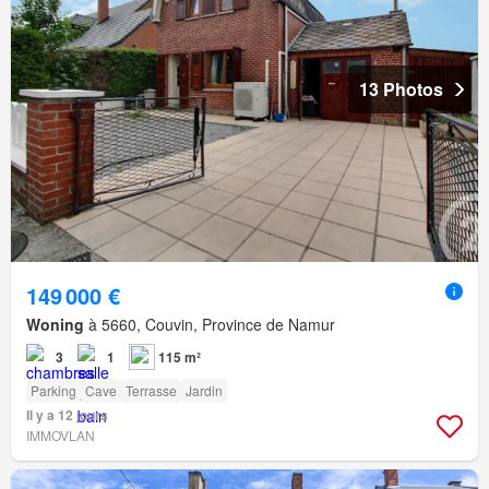
13 Photos
149 000 €
Woning
à 5660, Couvin, Province de Namur
3
1
115 m²
Parking
Cave
Terrasse
Jardin
Il y a 12 jours
IMMOVLAN