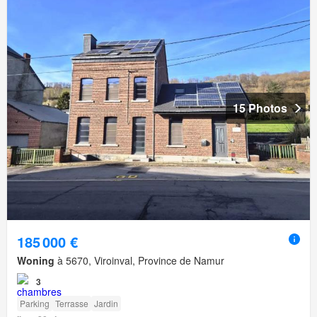
15 Photos
185 000 €
Woning
à 5670, Viroinval, Province de Namur
3
Parking
Terrasse
Jardin