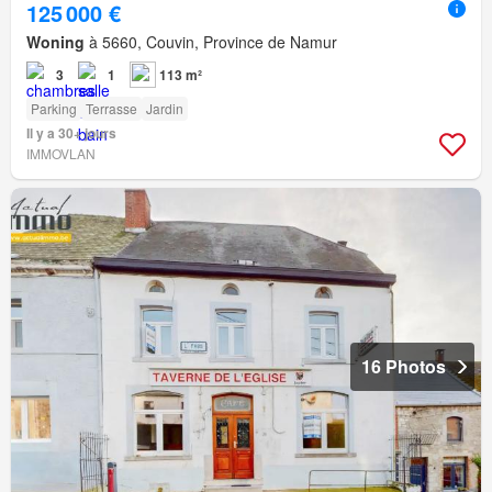
125 000 €
Woning
à 5660, Couvin, Province de Namur
3
1
113 m²
Parking
Terrasse
Jardin
Il y a 30+ jours
IMMOVLAN
16 Photos