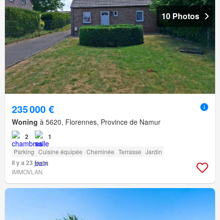
10 Photos
235 000 €
Woning
à 5620, Florennes, Province de Namur
2
1
Parking
Cuisine équipée
Cheminée
Terrasse
Jardin
Il y a 23 jours
IMMOVLAN