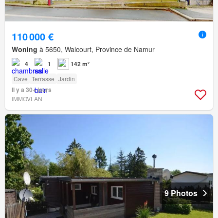
110 000 €
Woning
à 5650, Walcourt, Province de Namur
4
1
142 m²
Cave
Terrasse
Jardin
Il y a 30+ jours
IMMOVLAN
9 Photos