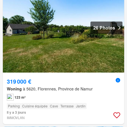
26 Photos
319 000 €
Woning
à 5620, Florennes, Province de Namur
123 m²
Parking
Cuisine équipée
Cave
Terrasse
Jardin
Il y a 3 jours
IMMOVLAN