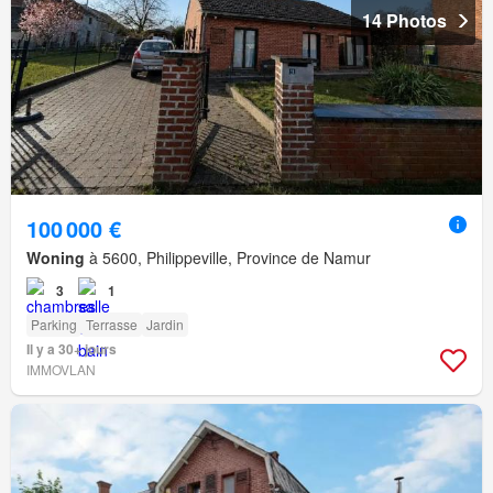
14 Photos
100 000 €
Woning
à 5600, Philippeville, Province de Namur
3
1
Parking
Terrasse
Jardin
Il y a 30+ jours
IMMOVLAN