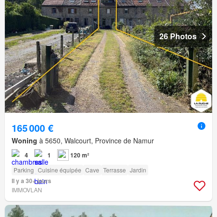
26 Photos
165 000 €
Woning
à 5650, Walcourt, Province de Namur
4
1
120 m²
Parking
Cuisine équipée
Cave
Terrasse
Jardin
Il y a 30+ jours
IMMOVLAN