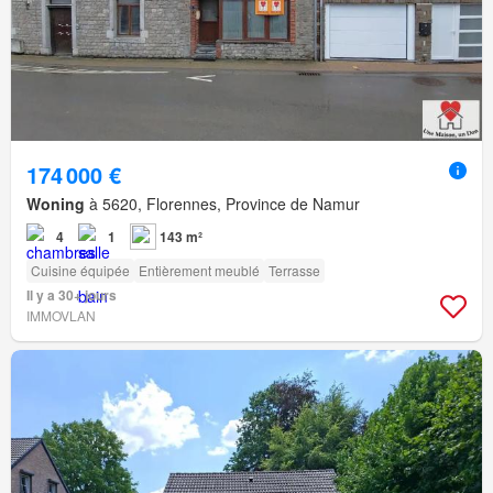
174 000 €
Woning
à 5620, Florennes, Province de Namur
4
1
143 m²
Cuisine équipée
Entièrement meublé
Terrasse
Il y a 30+ jours
IMMOVLAN