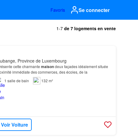
Se connecter
Favoris
1-7
de 7 logements en vente
Aubange, Province de Luxembourg
ésente cette charmante
maison
deux façades idéalement située
roximité immédiate des commerces, des écoles, de la
1
salle de bain
132 m²
Voir Voiture