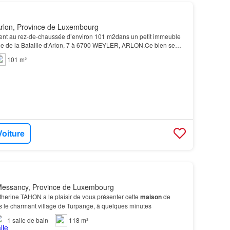
rlon, Province de Luxembourg
 au rez-de-chaussée d’environ 101 m2dans un petit immeuble
e de la Bataille d’Arlon, 7 à 6700 WEYLER, ARLON.Ce bien se
living et salle à manger Cuisine équipée 2 cham…
101 m²
Voiture
Messancy, Province de Luxembourg
therine TAHON a le plaisir de vous présenter cette
maison
de
s le charmant village de Turpange, à quelques minutes
1
salle de bain
118 m²