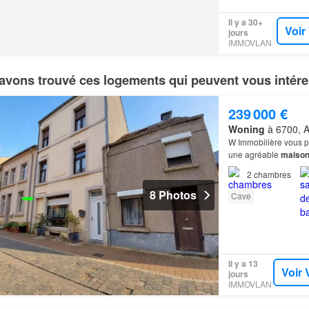
Il y a 30+
Voir
jours
IMMOVLAN
avons trouvé ces logements qui peuvent vous intére
239 000 €
Woning
à 6700, A
W Immobilière vous p
une agréable
maiso
distingue également p
2
chambres
8 Photos
Cave
Il y a 13
Voir 
jours
IMMOVLAN