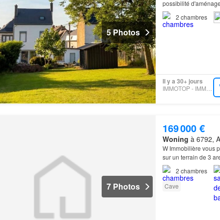
possibilité d'aménage
2
chambres
5 Photos
Il y a 30+ jours
IMMOTOP - IMMO-FAST
169 000 €
Woning
à 6792, 
W Immobilière vous 
sur un terrain de 3 ar
2
chambres
7 Photos
Cave