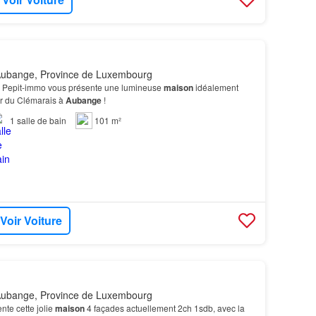
Aubange, Province de Luxembourg
e Pepit-immo vous présente une lumineuse
maison
idéalement
er du Clémarais à
Aubange
!
1
salle de bain
101 m²
Voir Voiture
Aubange, Province de Luxembourg
te cette jolie
maison
4 façades actuellement 2ch 1sdb, avec la