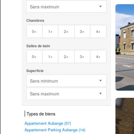
Sans maximum
Chambres
0+
1+
2+
3+
4+
Salles de bain
0+
1+
2+
3+
4+
Superficie
Sans minimum
Sans maximum
Types de biens
Appartement Aubange (57)
Appartement Parking Aubange (14)