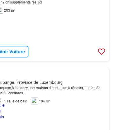
r 2 ch supplémentaires, jol
203 m²
Voir Voiture
Aubange, Province de Luxembourg
propose à Halanzy une
maison
d’habitation à rénover, implantée
es 60 centiares.
1
salle de bain
104 m²