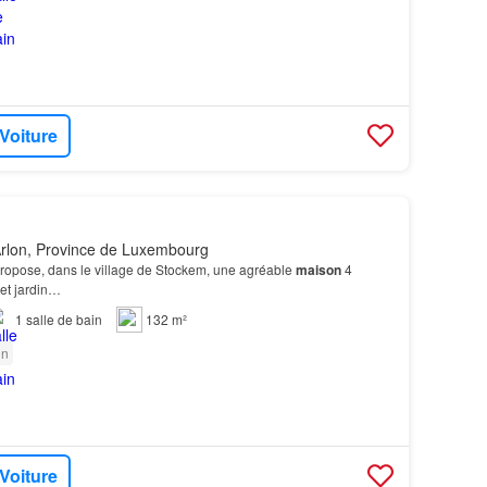
 Voiture
rlon, Province de Luxembourg
ropose, dans le village de Stockem, une agréable
maison
4
et jardin…
1
salle de bain
132 m²
in
 Voiture