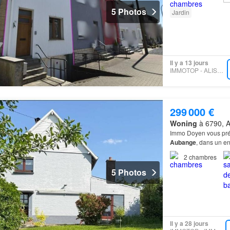
5 Photos
Jardin
Il y a 13 jours
IMMOTOP - ALISON IMMO
299 000 €
Woning
à 6790, 
Immo Doyen vous pré
Aubange
, dans un e
2
chambres
5 Photos
Il y a 28 jours