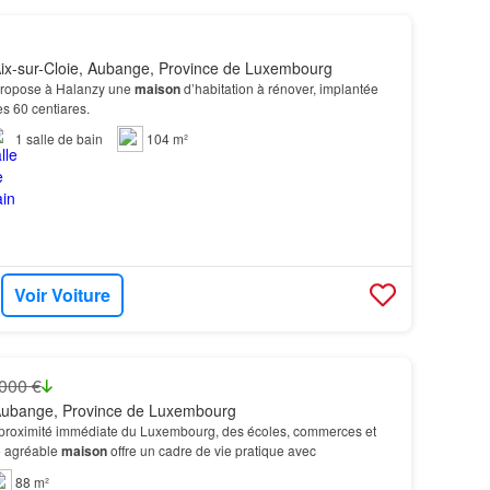
ix-sur-Cloie, Aubange, Province de Luxembourg
propose à Halanzy une
maison
d’habitation à rénover, implantée
es 60 centiares.
1
salle de bain
104 m²
Voir Voiture
000 €
Aubange, Province de Luxembourg
 proximité immédiate du Luxembourg, des écoles, commerces et
e agréable
maison
offre un cadre de vie pratique avec
88 m²