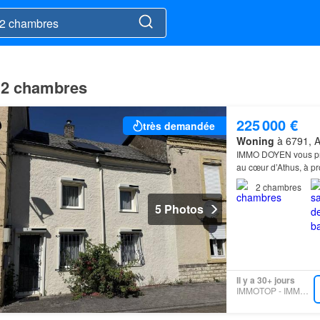
 2 chambres
225 000 €
très demandée
Woning
à 6791, 
IMMO DOYEN vous pr
au cœur d’Athus, à p
2
chambres
5 Photos
Il y a 30+ jours
IMMOTOP - IMMODOYEN