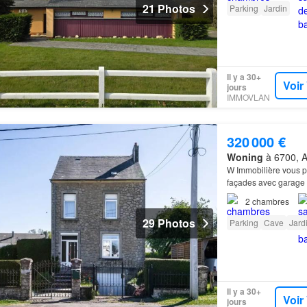
21 Photos
Parking
Jardin
Il y a 30+
Voir
jours
IMMOVLAN
320 000 €
Woning
à 6700, A
W Immobilière vous p
façades avec garage 
2
chambres
29 Photos
Parking
Cave
Jard
Il y a 30+
Voir
jours