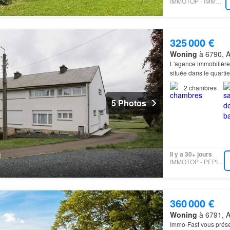
IMMOTOP - IMMODOYEN
325 000 €
Woning
à 6790, 
L'agence immobilièr
située dans le quarti
2
chambres
5 Photos
Il y a 30+ jours
IMMOTOP - PEPIT IMMO
360 000 €
Woning
à 6791, 
Immo-Fast vous présen