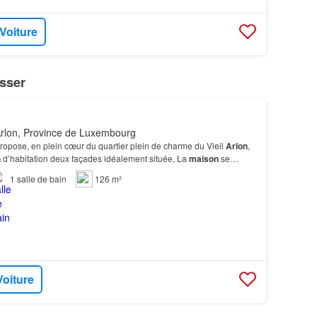
 Voiture
sser
rlon, Province de Luxembourg
ropose, en plein cœur du quartier plein de charme du Vieil
Arlon
,
n
d’habitation deux façades idéalement située, La
maison
se
ar son extérieur rafraîchi avec goût et…
1
salle de bain
126 m²
Voiture