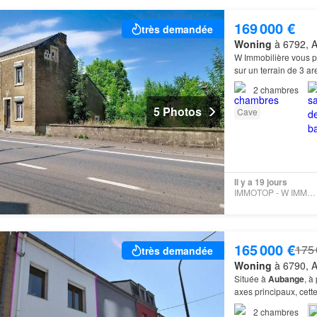
169 000 €
très demandée
Woning
à 6792, A
W Immobilière vous 
sur un terrain de 3 ar
2
chambres
5 Photos
Cave
Il y a 19 jours
IMMOTOP - W IMMOBILIÈRE
165 000 €
175 
très demandée
Woning
à 6790, 
Située à
Aubange
, à
axes principaux, cett
2
chambres