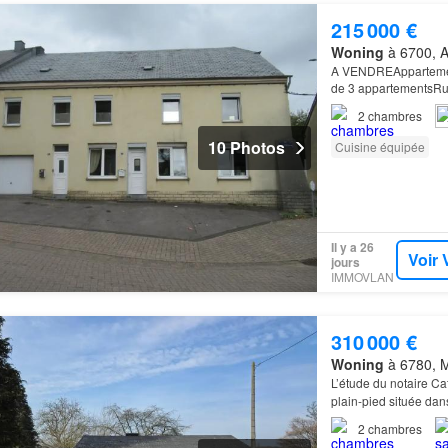
215 000 €
Woning
à 6700, A
A VENDREAppartement
de 3 appartementsRu
compose de: Grand 
2
chambres
10 Photos
Cuisine équipée
Il y a 26
Voir 
jours
IMMOVLAN
310 000 €
Woning
à 6780, 
L’étude du notaire Ca
plain-pied située dan
2
chambres