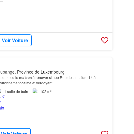
Voir Voiture
Aubange, Province de Luxembourg
sente cette
maison
à rénover située Rue de la Lisière 14 à
nvironnement calme et verdoyant.
1
salle de bain
102 m²
Voir Voiture