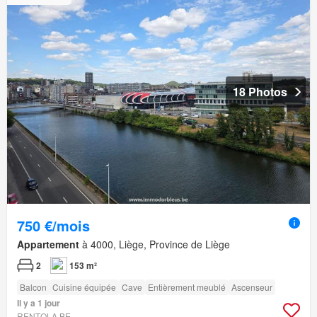
18 Photos
750 €/mois
Appartement
à 4000, Liège, Province de Liège
2
153 m²
Balcon
Cuisine équipée
Cave
Entièrement meublé
Ascenseur
Il y a 1 jour
RENTOLA.BE