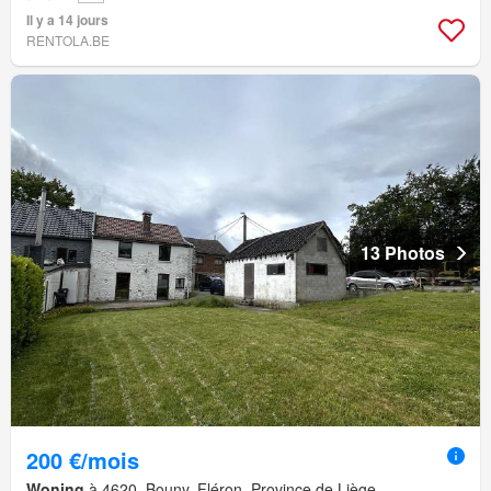
Il y a 14 jours
RENTOLA.BE
13 Photos
200 €/mois
Woning
à 4620, Bouny, Fléron, Province de Liège