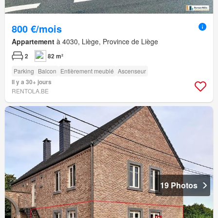
800 €/mois
Appartement
à 4030, Liège, Province de Liège
2
82 m²
Parking
Balcon
Entièrement meublé
Ascenseur
Il y a 30+ jours
RENTOLA.BE
19 Photos