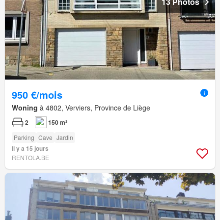
13 Photos
950 €/mois
Woning
à 4802, Verviers, Province de Liège
2
150 m²
Parking
Cave
Jardin
Il y a 15 jours
RENTOLA.BE