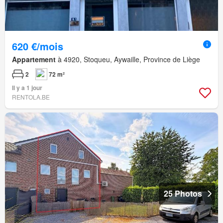
620 €/mois
Appartement
à 4920, Stoqueu, Aywaille, Province de Liège
2
72 m²
Il y a 1 jour
RENTOLA.BE
25 Photos