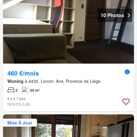
10 Photos
460 €/mois
Woning
à 4430, Loncin, Ans, Province de Liège
2
59 m²
Il y a 1 jour
RENTOLA.BE
Mise À Jour