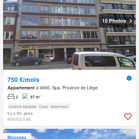
15 Photos
750 €/mois
Appartement
à 4900, Spa, Province de Liège
2
97 m²
Cuisine équipée
Cave
Ascenseur
Il y a 30+ jours
RENTOLA.BE
Nouveau