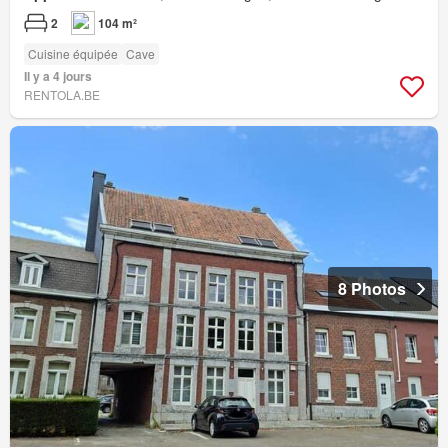
2
104 m²
Cuisine équipée
Cave
Il y a 4 jours
RENTOLA.BE
8 Photos