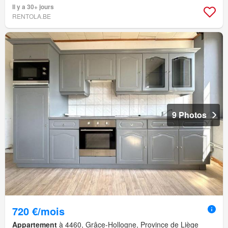
Il y a 30+ jours
RENTOLA.BE
9 Photos
720 €/mois
Appartement
à 4460, Grâce-Hollogne, Province de Liège