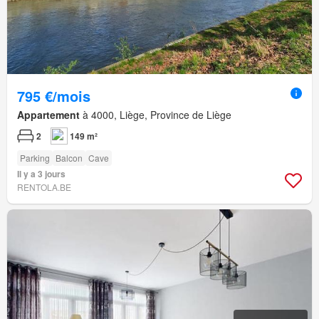
795 €/mois
Appartement
à 4000, Liège, Province de Liège
2
149 m²
Parking
Balcon
Cave
Il y a 3 jours
RENTOLA.BE