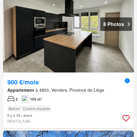
8 Photos
900 €/mois
Appartement
à 4800, Verviers, Province de Liège
2
105 m²
Balcon
Cuisine équipée
Il y a 30+ jours
RENTOLA.BE