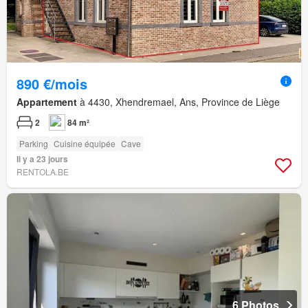
890 €/mois
Appartement
à 4430, Xhendremael, Ans, Province de Liège
2
84 m²
Parking
Cuisine équipée
Cave
Il y a 23 jours
RENTOLA.BE
6 Photos