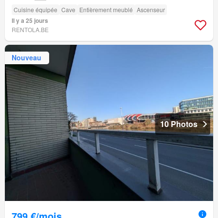
Cuisine équipée
Cave
Entièrement meublé
Ascenseur
Il y a 25 jours
RENTOLA.BE
Nouveau
10 Photos
799 €/mois