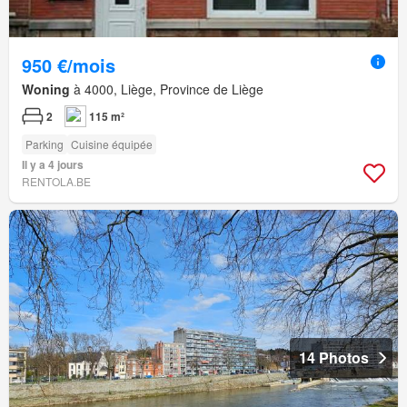
950 €/mois
Woning
à 4000, Liège, Province de Liège
2
115 m²
Parking
Cuisine équipée
Il y a 4 jours
RENTOLA.BE
14 Photos