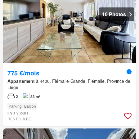
10 Photos
775 €/mois
Appartement
à 4400, Flémalle-Grande, Flémalle, Province de
Liège
2
83 m²
Parking
Balcon
Il y a 9 jours
RENTOLA.BE