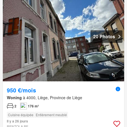
20 Photos
950 €/mois
Woning
à 4000, Liège, Province de Liège
2
176 m²
Cuisine équipée
Entièrement meublé
Il y a 26 jours
RENTOLA.BE