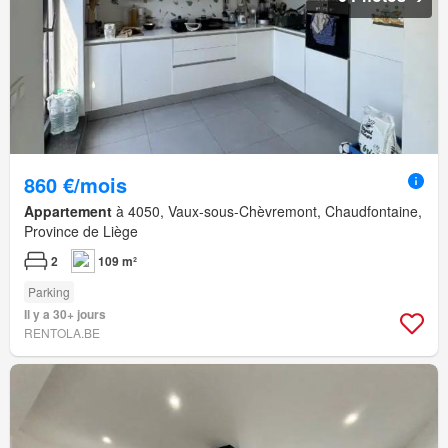
860 €/mois
Appartement
à 4050, Vaux-sous-Chèvremont, Chaudfontaine,
Province de Liège
2
109 m²
Parking
Il y a 30+ jours
RENTOLA.BE