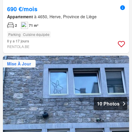
690 €/mois
Appartement
à 4650, Herve, Province de Liège
2
71 m²
Parking
Cuisine équipée
Il y a 17 jours
RENTOLA.BE
Mise À Jour
10 Photos