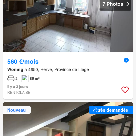
7 Photos
560 €/mois
Woning
à 4650, Herve, Province de Liège
2
86 m²
Il y a 3 jours
RENTOLA.BE
Nouveau
très demandée