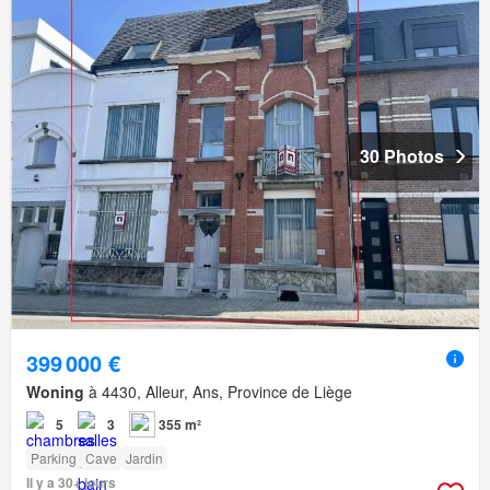
30 Photos
399 000 €
Woning
à 4430, Alleur, Ans, Province de Liège
5
3
355 m²
Parking
Cave
Jardin
Il y a 30+ jours