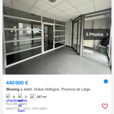
5 Photos
440 000 €
Woning
à 4460, Grâce-Hollogne, Province de Liège
4
2
257 m²
Il y a 30+ jours
IMMOTOP - ONLY ONE IMMO