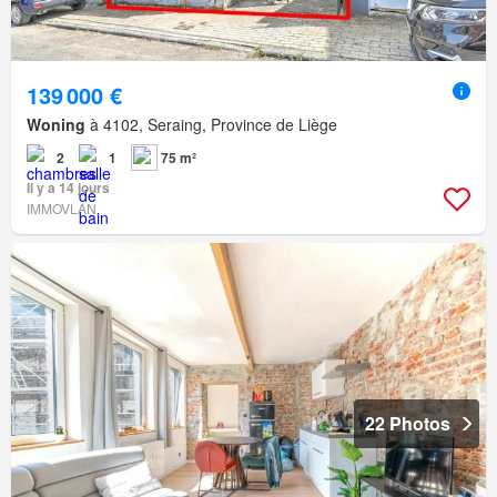
139 000 €
Woning
à 4102, Seraing, Province de Liège
2
1
75 m²
Il y a 14 jours
IMMOVLAN
22 Photos