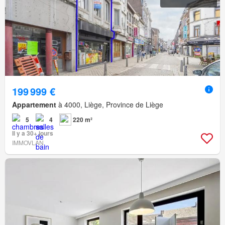
199 999 €
Appartement
à 4000, Liège, Province de Liège
5
4
220 m²
Il y a 30+ jours
IMMOVLAN