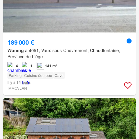
189 000 €
Woning
à 4051, Vaux-sous-Chèvremont, Chaudfontaine,
Province de Liège
4
1
141 m²
Parking
Cuisine équipée
Cave
Il y a 14 jours
IMMOVLAN