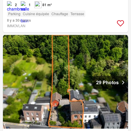
2
1
81 m²
Parking
Cuisine équipée
Chauffage
Terrasse
Il y a 30+ jours
IMMOVLAN
29 Photos