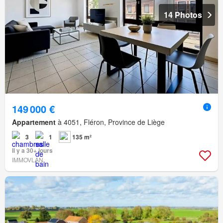
14 Photos
149 000 €
Appartement
à 4051, Fléron, Province de Liège
3
1
135 m²
Il y a 30+ jours
IMMOVLAN