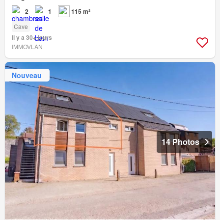
2
1
115 m²
Cave
Il y a 30+ jours
IMMOVLAN
Nouveau
14 Photos