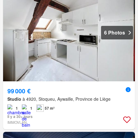
6 Photos
99 000 €
Studio
à 4920, Stoqueu, Aywaille, Province de Liège
1
1
57 m²
Il y a 30+ jours
IMMOVLAN