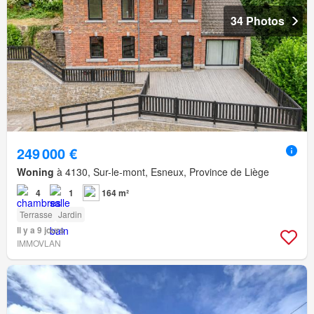
34 Photos
249 000 €
Woning
à 4130, Sur-le-mont, Esneux, Province de Liège
4
1
164 m²
Terrasse
Jardin
Il y a 9 jours
IMMOVLAN