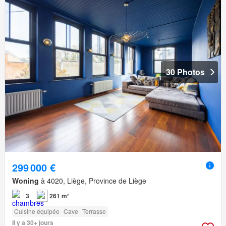
30 Photos
299 000 €
Woning
à 4020, Liège, Province de Liège
3
261 m²
Cuisine équipée
Cave
Terrasse
Il y a 30+ jours