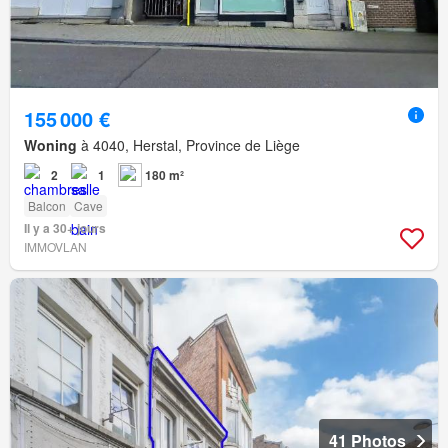
155 000 €
Woning
à 4040, Herstal, Province de Liège
2
1
180 m²
Balcon
Cave
Il y a 30+ jours
IMMOVLAN
41 Photos