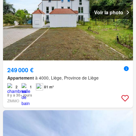
Voir la photo
249 000 €
Appartement
à 4000, Liège, Province de Liège
2
1
81 m²
Il y a 30+ jours
ZIMMO