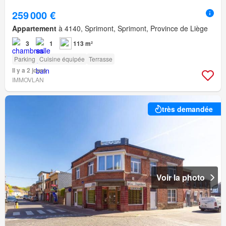
259 000 €
Appartement
à 4140, Sprimont, Sprimont, Province de Liège
3
1
113 m²
Parking
Cuisine équipée
Terrasse
Il y a 2 jours
IMMOVLAN
très demandée
Voir la photo