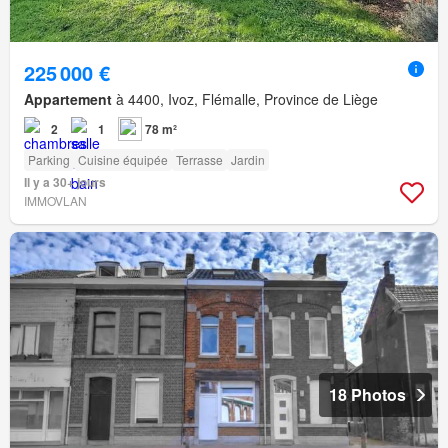
225 000 €
Appartement
à 4400, Ivoz, Flémalle, Province de Liège
2
1
78 m²
Parking
Cuisine équipée
Terrasse
Jardin
Il y a 30+ jours
IMMOVLAN
18 Photos