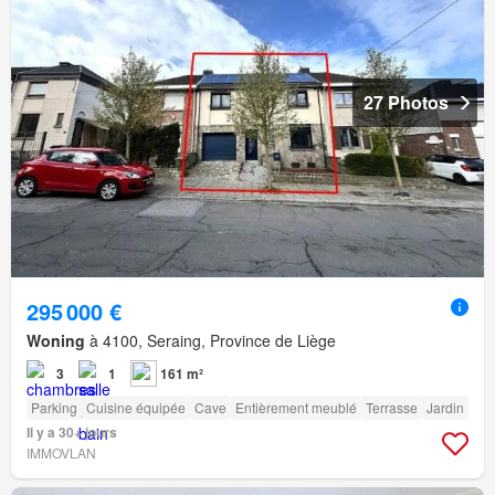
27 Photos
295 000 €
Woning
à 4100, Seraing, Province de Liège
3
1
161 m²
Parking
Cuisine équipée
Cave
Entièrement meublé
Terrasse
Jardin
Il y a 30+ jours
IMMOVLAN