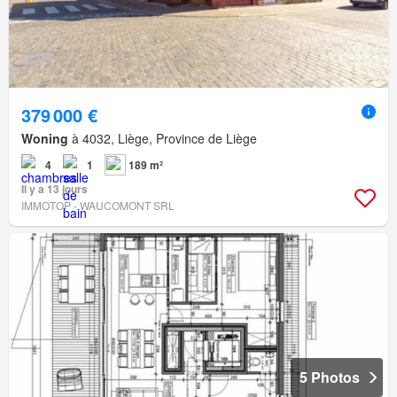
379 000 €
Woning
à 4032, Liège, Province de Liège
4
1
189 m²
Il y a 13 jours
IMMOTOP - WAUCOMONT SRL
5 Photos