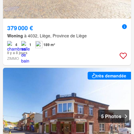
379 000 €
Woning
à 4032, Liège, Province de Liège
4
1
189 m²
Il y a 8 jours
ZIMMO
très demandée
5 Photos