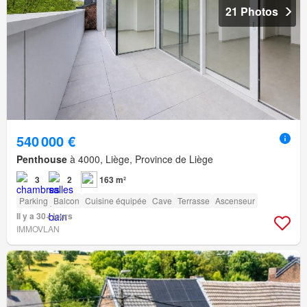
21 Photos
540 000 €
Penthouse
à 4000, Liège, Province de Liège
3
2
163 m²
Parking
Balcon
Cuisine équipée
Cave
Terrasse
Ascenseur
Il y a 30+ jours
IMMOVLAN