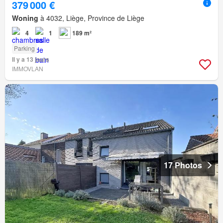
379 000 €
Woning
à 4032, Liège, Province de Liège
4
1
189 m²
Parking
Il y a 13 jours
IMMOVLAN
17 Photos