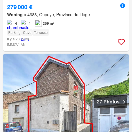
279 000 €
Woning
à 4683, Oupeye, Province de Liège
4
1
259 m²
Parking
Cave
Terrasse
Il y a 28 jours
IMMOVLAN
27 Photos